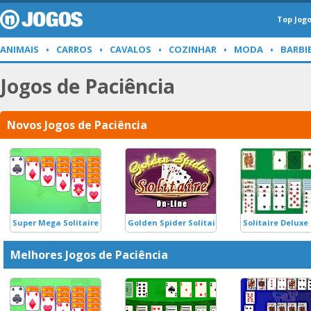
Top Jog
ANIMAIS
CARROS
CAVALOS
COZINHAR
MODA
BARBI
Jogos de Paciência
Novos Jogos de Paciência
Super Mega Solitaire
Golden Spider Solitaire
Solitaire Deluxe
Melhores Jogos de Paciência