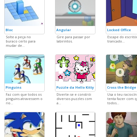
Bloc
Angular
Locked Office
Solte a peça no
Gire para passar por
Escape do escritó
buraco certo para
labirintos.
trancado...
mudar de...
Pinguins
Puzzle da Hello Kitty
Cross the Bridge
Faz com que todos os
Diverte-se e constrói
Usa o teu raciocín
pinguins atravessem o
diversos puzzles com
tenta fazer com 
rio...
a...
todos...