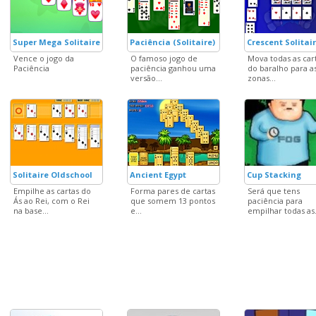
Super Mega Solitaire
Paciência (Solitaire)
Crescent Solitai
Vence o jogo da
O famoso jogo de
Mova todas as car
Paciência
paciência ganhou uma
do baralho para a
versão...
zonas...
Solitaire Oldschool
Ancient Egypt
Cup Stacking
Empilhe as cartas do
Forma pares de cartas
Será que tens
Ás ao Rei, com o Rei
que somem 13 pontos
paciência para
na base...
e...
empilhar todas as.