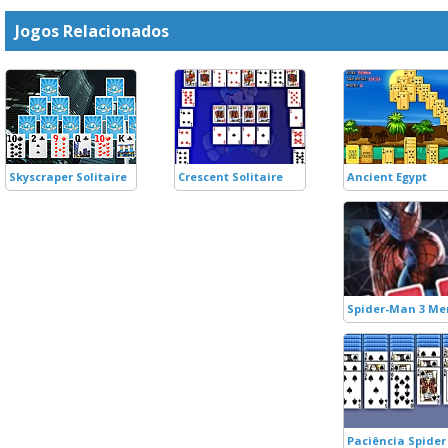
Jogos Relacionados
Skyscraper Solitaire
Crescent Solitaire
Ancient Egypt
Spider-Man 3 M
Paciência Spider