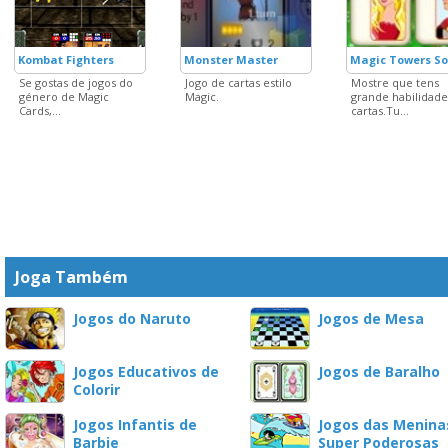
Kombat Fighters
Monster Master
Magic Towers So
Se gostas de jogos do
Jogo de cartas estilo
Mostre que tens
género de Magic
Magic.
grande habilidade
Cards,...
cartas.Tu...
Joga Também
Jogos do Naruto
Jogos de Mesa
Jogos Educativos de
Jogos de Baralho
Colorir
Jogos Infantis de
Jogos das Menina
Barbie
Super Poderosas