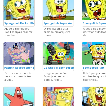
Spongebob Rocket Blast
Spongebob Super Archer
SpongeBob Squa
Ajude o Spongebob
O Bob Esponja está
Ajuda o Bob Espon
Bob Esponja a realizar
armado em arqueiro
derrotar os ladrõ
o sonho...
numa...
de...
Patrick Rescue SpongeBob
Go Ahead! SpongeBob!
Spongebob Fart
Patrick e a namorada
Imagina que o Bob
Bob Esponja com
dele precisam da tua
Esponja é um carro
um lanche que o 
ajuda...
bem curtido....
ficar cheio...