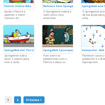
Patrick Cheese Bike
Balloons Save Spongebob
Spongebob and 
Ajuda o Patrick a
O Spongebob estava a
O Spongebob prec
apanhar o maior
subir pelos céus
da tua ajuda para 
número de...
amarrado...
uma...
SpongeBob Get The License!
SpongeBob Squarepants Door of Time
Avalanche - Bob
Spongebob está a
Pule sobre as
Planktom causou
fazer o exame para
plataformas com o
avalanche e o Bo
tirar a carta...
Patrick e ataca os...
Esponja tem...
1
2
Próxima >