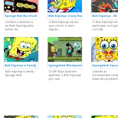
Sponge Bob Bus Rush
Bob Esponja Crazy Run
Bob Esponja - 3D
Conduz o autocarro
O Bob Esponja vai ter
O Bob Esponja vai
do Bob Esponja pelo
que correr o mais
participar num g
fundo do...
rápido...
corrida...
Bob Esponja e Sandy
Spongebob Whatpants
Spongebob Squa
Bob esponja e sandy -
Os BP Boys querem
Usando as
Sponge Bob.
apanhar o Bob Esponja
ferramentas certa
por isso...
trata dos problema