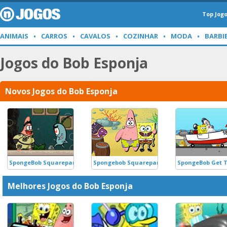
Top Jog
ANIMAIS
CARROS
CAVALOS
COZINHAR
MODA
BARBI
Jogos do Bob Esponja
Novos Jogos do Bob Esponja
SpongeBob Squarepants Door of Time
Spongebob Squarepants Great Adventure
SpongeBob Get T
Melhores Jogos do Bob Esponja