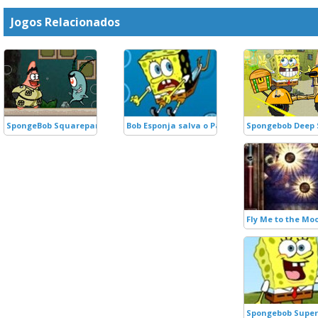
Jogos Relacionados
SpongeBob Squarepants Door of Time
Bob Esponja salva o Patrick
Spongebob Deep 
Fly Me to the Mo
Spongebob Super