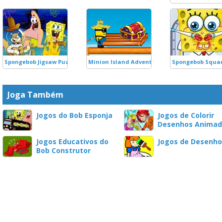
Spongebob Jigsaw Puzzle
Minion Island Adventure
Spongebob Squar
Joga Também
Jogos do Bob Esponja
Jogos de Colorir
Desenhos Animad
Jogos Educativos do
Jogos de Desenho
Bob Construtor