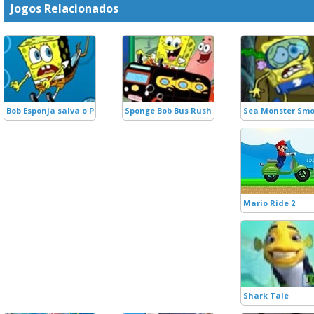
Jogos Relacionados
Bob Esponja salva o Patrick
Sponge Bob Bus Rush
Sea Monster Sm
Mario Ride 2
Shark Tale