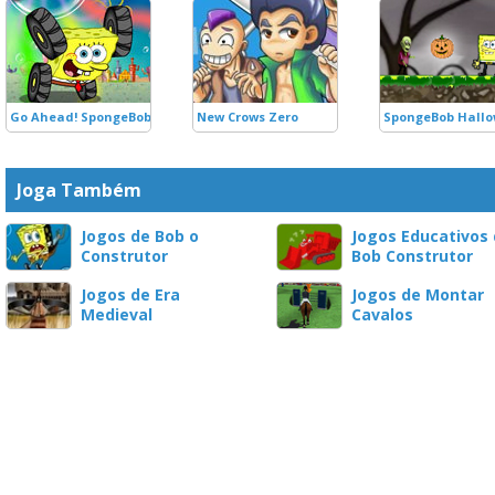
Go Ahead! SpongeBob!
New Crows Zero
SpongeBob Hallo
Joga Também
Jogos de Bob o
Jogos Educativos
Construtor
Bob Construtor
Jogos de Era
Jogos de Montar
Medieval
Cavalos