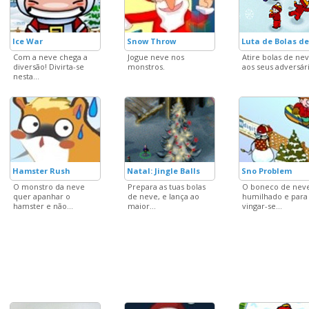
Ice War
Snow Throw
Luta de Bolas de
Com a neve chega a
Jogue neve nos
Atire bolas de ne
diversão! Divirta-se
monstros.
aos seus adversári
nesta...
Hamster Rush
Natal: Jingle Balls
Sno Problem
O monstro da neve
Prepara as tuas bolas
O boneco de neve
quer apanhar o
de neve, e lança ao
humilhado e para
hamster e não...
maior...
vingar-se...