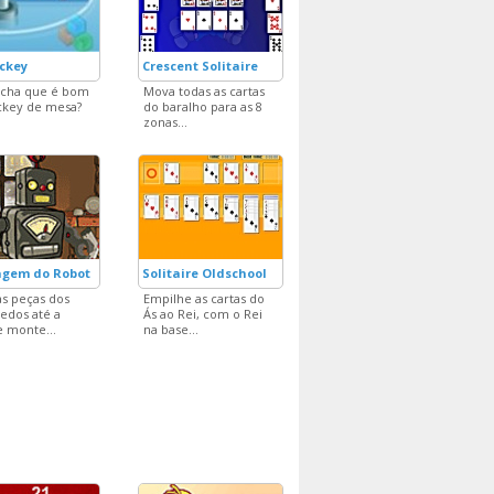
ockey
Crescent Solitaire
acha que é bom
Mova todas as cartas
ckey de mesa?
do baralho para as 8
zonas...
gem do Robot
Solitaire Oldschool
s peças dos
Empilhe as cartas do
edos até a
Ás ao Rei, com o Rei
 monte...
na base...