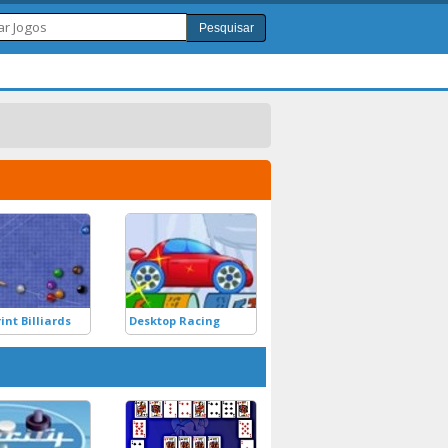
Pesquisar
int Billiards
Desktop Racing