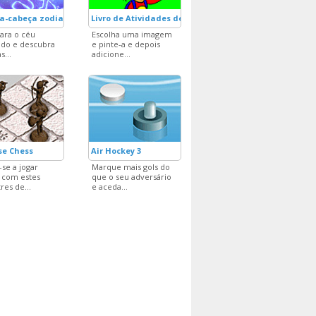
a-cabeça zodiacal
Livro de Atividades de Pintura
ara o céu
Escolha uma imagem
ado e descubra
e pinte-a e depois
s...
adicione...
se Chess
Air Hockey 3
-se a jogar
Marque mais gols do
 com estes
que o seu adversário
res de...
e aceda...