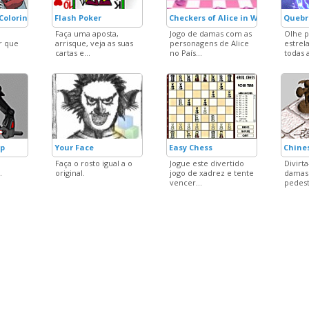
Coloring
Flash Poker
Checkers of Alice in Wonderland
Quebr
Faça uma aposta,
Jogo de damas com as
Olhe p
r que
arrisque, veja as suas
personagens de Alice
estrel
cartas e...
no País...
todas a
Up
Your Face
Easy Chess
Chine
Faça o rosto igual a o
Jogue este divertido
Divirta
.
original.
jogo de xadrez e tente
damas
vencer...
pedest