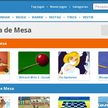
Top Jogos
Novos Jogos
Categorias
INHAR
MODA
BARBIE
MOTAS
TIROS
VESTIR
a de Mesa
Mesa
Billiard Blitz 2 - Snooker Skool
Flu Epidemic
Bluepr
de Mesa