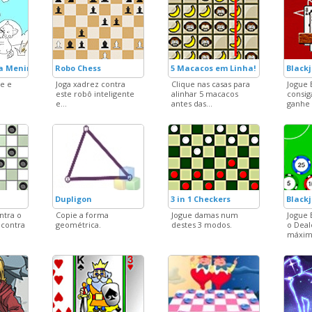
 a Menininha?
Robo Chess
5 Macacos em Linha!
Blackj
te e
Joga xadrez contra
Clique nas casas para
Jogue 
este robô inteligente
alinhar 5 macacos
consig
e...
antes das...
ganhe 
Dupligon
3 in 1 Checkers
Black
ntra o
Copie a forma
Jogue damas num
Jogue 
contra
geométrica.
destes 3 modos.
o Deal
máximo