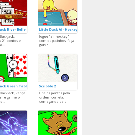
ack River Belle
Little Duck Air Hockey
Blackjack,
Jogue "air hockey"
a 21 pontos e
com os patinhos, faça
o...
gols e...
jack Green Table
Scribble 2
Blackjack, vença
Una os pontos pela
er e ganhe o
ordem correta,
...
começando pelo...