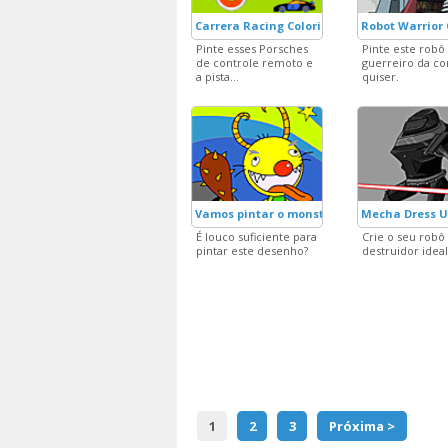
Carrera Racing Coloring
Robot Warrior 
Pinte esses Porsches
Pinte este robô
de controle remoto e
guerreiro da co
a pista...
quiser.
Vamos pintar o monstrinho?
Mecha Dress 
É louco suficiente para
Crie o seu robô
pintar este desenho?
destruidor ideal
1
2
3
Próxima >