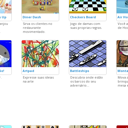
s Up
Diner Dash
Checkers Board
Air H
anjou
Sirva os clientes no
Jogo de damas com
Você 
restaurante
suas proprias regras.
de Ho
.
movimentado.
ão!
Artpad
Battleships
Monta
r.
Expresse suas ideias
Descubra onde estão
Mova a
na arte
os barcos do seu
brinqu
adversário...
mesa e