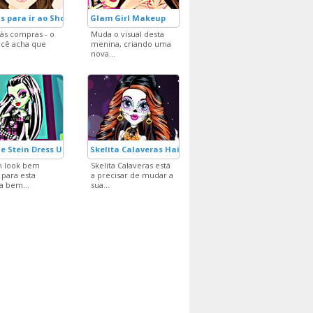
 para ir ao Shopping 3
Glam Girl Makeup
i às compras - o
Muda o visual desta
cê acha que
menina, criando uma
nova...
e Stein Dress Up
Skelita Calaveras Hair Spa and Facial
m look bem
Skelita Calaveras está
 para esta
a precisar de mudar a
 bem...
sua...