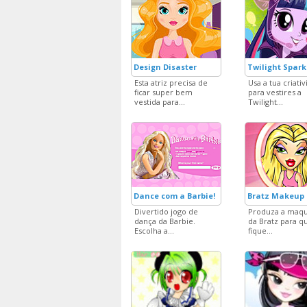
Design Disaster
Twilight Spark
Esta atriz precisa de
Usa a tua criati
ficar super bem
para vestires a
vestida para...
Twilight...
Dance com a Barbie!
Bratz Makeup
Divertido jogo de
Produza a maq
dança da Barbie.
da Bratz para q
Escolha a...
fique...