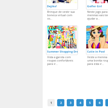
Dejiko!
Golfer Girl
Brinque de vestir sua
Neste jogo para
boneca virtual com
meninas vais te
os...
ajudar a...
Summer Shopping Dress Up
Cutie in Pool
Vista a garota com
Veste a menina
roupas confortáveis
uma bonita rou
para ir...
para esta ir...
1
2
3
4
5
6