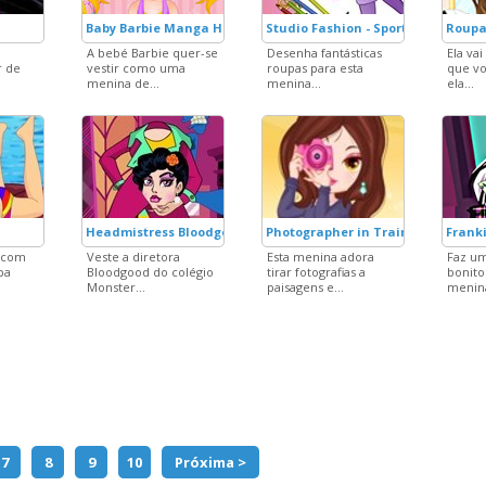
Baby Barbie Manga Haircuts
Studio Fashion - Sport Outfit
Roupas
A bebé Barbie quer-se
Desenha fantásticas
Ela va
r de
vestir como uma
roupas para esta
que vo
menina de...
menina...
ela...
Headmistress Bloodgood
Photographer in Training
Franki
 com
Veste a diretora
Esta menina adora
Faz u
pa
Bloodgood do colégio
tirar fotografias a
bonito
Monster...
paisagens e...
menina
7
8
9
10
Próxima >