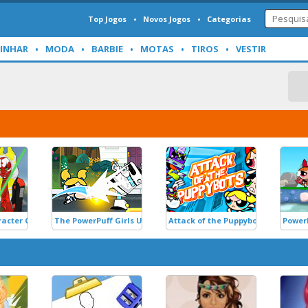
Top Jogos
Novos Jogos
Categorias
INHAR
MODA
BARBIE
MOTAS
TIROS
VESTIR
acter Creator
The PowerPuff Girls Unordinary Week
Attack of the Puppybots
PowerP