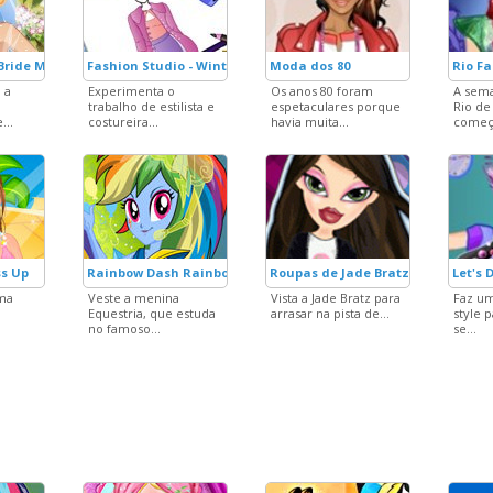
 Bride Makeover
Fashion Studio - Winter Outfit
Moda dos 80
Rio F
 a
Experimenta o
Os anos 80 foram
A sem
trabalho de estilista e
espetaculares porque
Rio de
...
costureira...
havia muita...
começa
ss Up
Rainbow Dash Rainboom Style
Roupas de Jade Bratz
Let's 
uma
Veste a menina
Vista a Jade Bratz para
Faz um
Equestria, que estuda
arrasar na pista de...
style 
no famoso...
se...