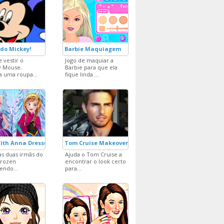
do Mickey!
Barbie Maquiagem
e vestir o
Jogo de maquiar a
y Mouse.
Barbie para que ela
a uma roupa...
fique linda....
With Anna Dressup
Tom Cruise Makeover
as duas irmãs do
Ajuda o Tom Cruise a
Frozen
encontrar o look certo
endo...
para...