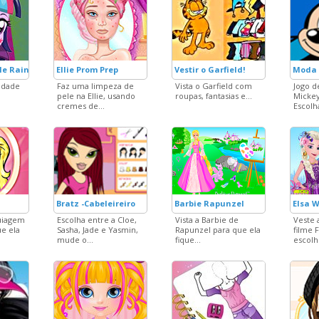
le Rainbooms Style
Ellie Prom Prep
Vestir o Garfield!
Moda 
vidade
Faz uma limpeza de
Vista o Garfield com
Jogo d
pele na Ellie, usando
roupas, fantasias e...
Micke
cremes de...
Escolh
Bratz -Cabeleireiro
Barbie Rapunzel
Elsa 
uiagem
Escolha entre a Cloe,
Vista a Barbie de
Veste 
ue ela
Sasha, Jade e Yasmin,
Rapunzel para que ela
filme 
mude o...
fique...
escolh