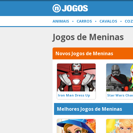
ANIMAIS
CARROS
CAVALOS
COZ
Jogos de Meninas
Novos Jogos de Meninas
Iron Man Dress Up
Star Wars Char
Melhores Jogos de Meninas