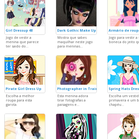
Girl Dressup 48
Dark Gothic Make Up
Armário de roup
Jogo de vestir a
Mostra que sabes
Jogo para vestir a
menina que parece
maquilhar neste jogo
boneca do jeito qu
ter saido do...
para meninas...
Pirate Girl Dress Up
Photographer in Training
Spring Hats Dre
Escolha a melhor
Esta menina adora
Escolha um vesti
roupa para esta
tirar fotografias a
primavera e um b
garota.
paisagens e...
chapéu...