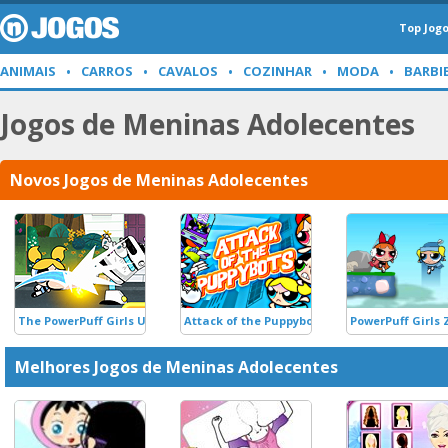
Top Jog
ANIMAIS
CARROS
CAVALOS
COZINHAR
MODA
BARBI
Jogos de Meninas Adolecentes
Novos Jogos de Meninas Adolecentes
The PowerPuff Girls Unordinary Week
Attack of the Puppybots
PowerPuff Girls 
Melhores Jogos de Meninas Adolecentes