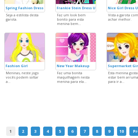
Spring Fashion Dress Up 3
Frankie Stein Dress Up
Nice Girl Dress 
Seja a estilista desta
Faz um look bem
Vista a garota co
garota.
bonito para esta
achar melhor.
menina bem...
Fashion Girl
New Year Makeup
Supermarket Gir
Meninas, neste jogo
Faz uma bonita
Esta menina gosta
vocês podem soltar
maquilhagem nesta
estar bem arrum
a...
menina para ela...
para ir a...
1
2
3
4
5
6
7
8
9
10
Pr