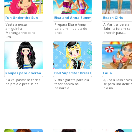
Fun Under the Sun
Elsa and Anna Summer Vacation
Beach Girls
Veste a nossa
Prepara Elsa e Anna
A Marli, a Joe e a
amiguinha
para um lindo dia de
Sabrina foram-se
Moranguinho para
praia
divertir para...
um...
Roupas para o verão
Doll Superstar Dress Up
Laila
Ela vai passar as férias
Vista a garota para ela
Ajuda a Laila a ves
na praia e precisa de...
fazer bonito na
se para um delici
passarela.
dia na...