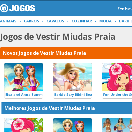
Top Jog
ANIMAIS
CARROS
CAVALOS
COZINHAR
MODA
BARBI
Jogos de Vestir Miudas Praia
Novos Jogos de Vestir Miudas Praia
Elsa and Anna Summer Vacation
Barbie Sexy Bikini Beach
Fun Under the S
Melhores Jogos de Vestir Miudas Praia