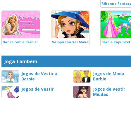
Rihanna Fantasy
Dance com a Barbie!
Vampire Facial Makeover Game
Barbie Rapunzel
Joga Também
Jogos de Vestir a
Jogos de Moda
Barbie
Barbie
Jogos de Vestir
Jogos de Vestir
Miúdas