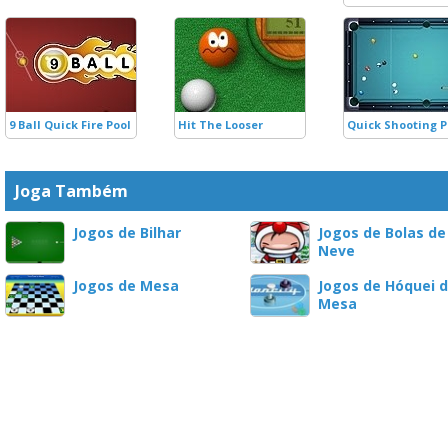
9 Ball Quick Fire Pool
Hit The Looser
Quick Shooting P
Joga Também
Jogos de Bilhar
Jogos de Bolas de
Neve
Jogos de Mesa
Jogos de Hóquei 
Mesa