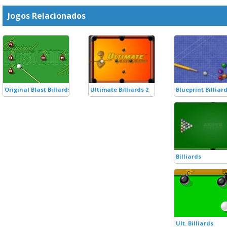
Jogos Relacionados
Original Blast Billards 2008
Ultimate Billiards 2
Blueprint Billiar
Billiards
Ult. Billiards