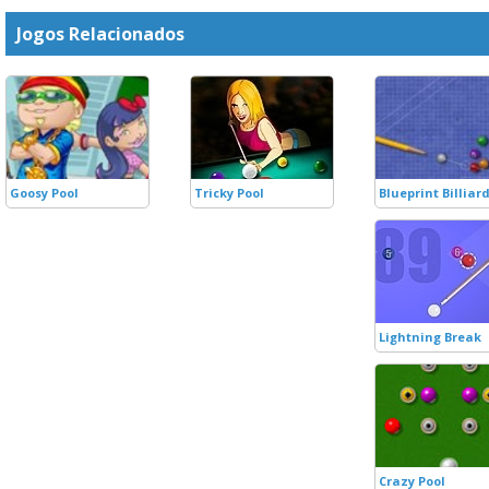
Jogos Relacionados
Goosy Pool
Tricky Pool
Blueprint Billiar
Lightning Break
Crazy Pool