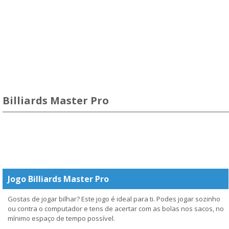
Billiards Master Pro
Jogo Billiards Master Pro
Gostas de jogar bilhar? Este jogo é ideal para ti. Podes jogar sozinho
ou contra o computador e tens de acertar com as bolas nos sacos, no
mínimo espaço de tempo possível.