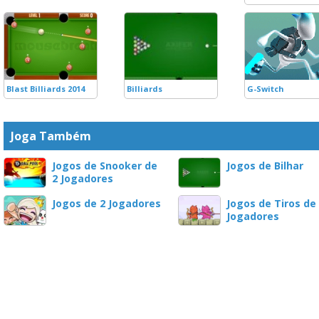
Blast Billiards 2014
Billiards
G-Switch
Joga Também
Jogos de Snooker de
Jogos de Bilhar
2 Jogadores
Jogos de 2 Jogadores
Jogos de Tiros de
Jogadores