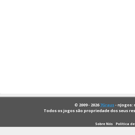
© 2009 - 2026
7Graus
- nJogos: 
Todos os jogos são propriedade dos seus re
Sobre Nós
Política d