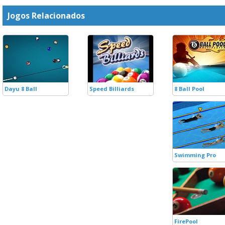
Jogos Relacionados
Dayu 8 Ball
Speed Billiards
8 Ball Pool
Swimming Pro
FirePool