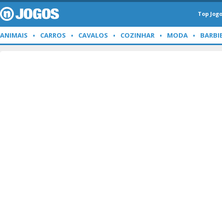
Top Jog
ANIMAIS
CARROS
CAVALOS
COZINHAR
MODA
BARBI