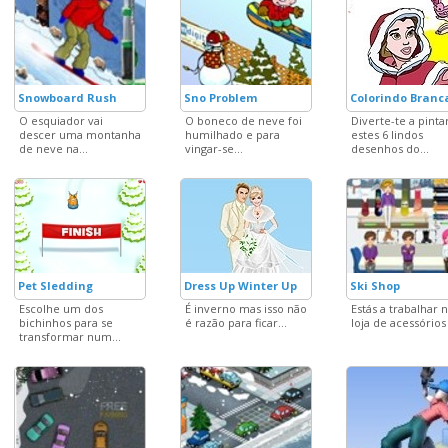
Snowboard Rush
Sno Problem
Colorindo Branc
O esquiador vai
O boneco de neve foi
Diverte-te a pinta
descer uma montanha
humilhado e para
estes 6 lindos
de neve na...
vingar-se...
desenhos do...
Pet Sledding
Dress Up Winter Up
Ski Shop
Escolhe um dos
É inverno mas isso não
Estás a trabalhar
bichinhos para se
é razão para ficar...
loja de acessórios 
transformar num...