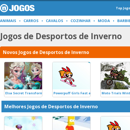
Top Jog
ANIMAIS
CARROS
CAVALOS
COZINHAR
MODA
BARBI
Jogos de Desportos de Inverno
Novos Jogos de Desportos de Inverno
Elsa Secret Transform
Powerpuff Girls Fast and Flurrious
Moto Trials Win
Melhores Jogos de Desportos de Inverno