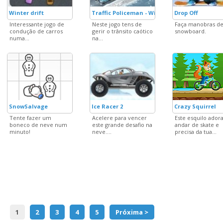
Winter drift
Traffic Policeman - Winter Edition
Drop Off
Interessante jogo de
Neste jogo tens de
Faça manobras d
condução de carros
gerir o trânsito caótico
snowboard.
numa...
na...
SnowSalvage
Ice Racer 2
Crazy Squirrel
Tente fazer um
Acelere para vencer
Este esquilo ador
boneco de neve num
este grande desafio na
andar de skate e
minuto!
neve....
precisa da tua...
1
2
3
4
5
Próxima >