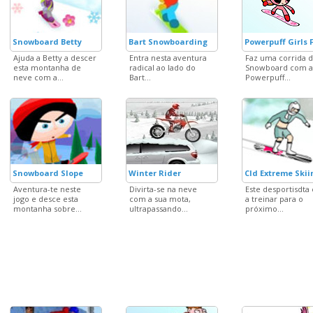
Snowboard Betty
Bart Snowboarding
Powerpuff Girls 
Ajuda a Betty a descer
Entra nesta aventura
Faz uma corrida 
esta montanha de
radical ao lado do
Snowboard com a
neve com a...
Bart...
Powerpuff...
Snowboard Slope
Winter Rider
Cld Extreme Skii
Aventura-te neste
Divirta-se na neve
Este desportisdta 
jogo e desce esta
com a sua mota,
a treinar para o
montanha sobre...
ultrapassando...
próximo...