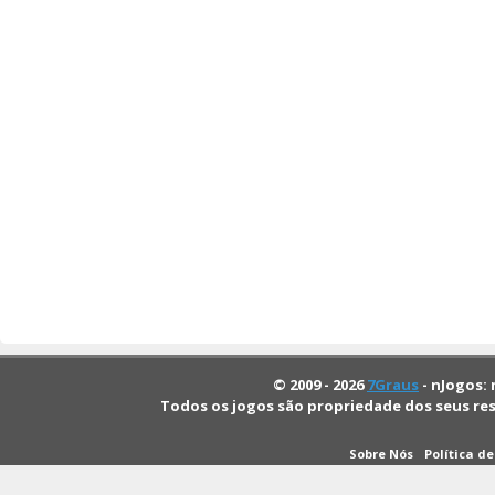
© 2009 - 2026
7Graus
- nJogos: 
Todos os jogos são propriedade dos seus re
Sobre Nós
Política d