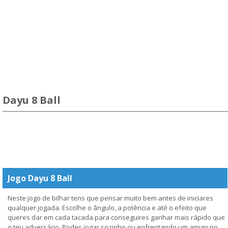
Dayu 8 Ball
Jogo Dayu 8 Ball
Neste jogo de bilhar tens que pensar muito bem antes de iniciares
qualquer jogada. Escolhe o ângulo, a potência e até o efeito que
queres dar em cada tacada para conseguires ganhar mais rápido que
o teu adversário. Podes jogar sozinho ou enfrentando um amigo no