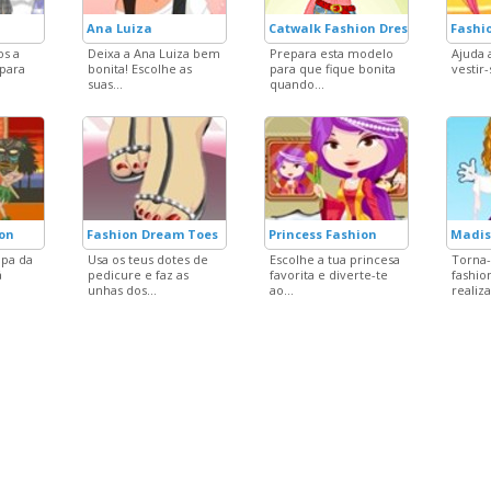
Ana Luiza
Catwalk Fashion Dress Up 1
Fashi
os a
Deixa a Ana Luiza bem
Prepara esta modelo
Ajuda 
para
bonita! Escolhe as
para que fique bonita
vestir-
suas...
quando...
ion
Fashion Dream Toes
Princess Fashion
Madis
pa da
Usa os teus dotes de
Escolhe a tua princesa
Torna
á
pedicure e faz as
favorita e diverte-te
fashion
unhas dos...
ao...
realiza