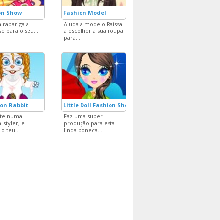
on Show
Fashion Model
a rapariga a
Ajuda a modelo Raissa
se para o seu...
a escolher a sua roupa
para...
on Rabbit
Little Doll Fashion Show
-te numa
Faz uma super
-styler, e
produção para esta
 o teu...
linda boneca....