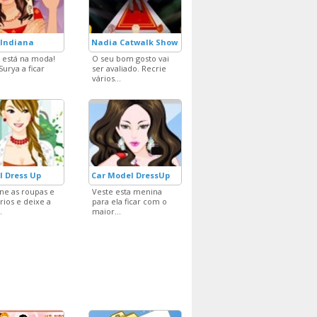
Indiana
Nadia Catwalk Show
a está na moda!
O seu bom gosto vai
Surya a ficar
ser avaliado. Recrie
vários...
l Dress Up
Car Model DressUp
e as roupas e
Veste esta menina
rios e deixe a
para ela ficar com o
.
maior...