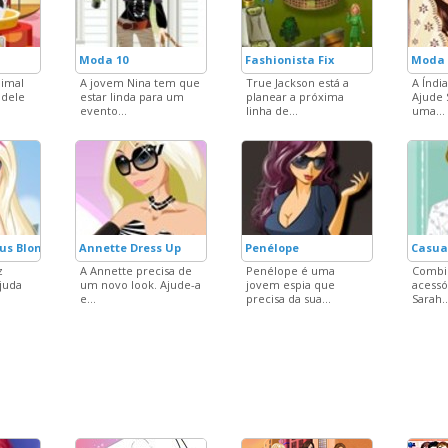
Moda 10
Fashionista Fix
Moda 
nimal
A jovem Nina tem que
True Jackson está a
A Índi
 dele
estar linda para um
planear a próxima
Ajude 
evento...
linha de...
uma...
us Blonde
Annette Dress Up
Penélope
Casua
z
A Annette precisa de
Penélope é uma
Combin
ajuda
um novo look. Ajude-a
jovem espia que
acessó
e...
precisa da sua...
Sarah..