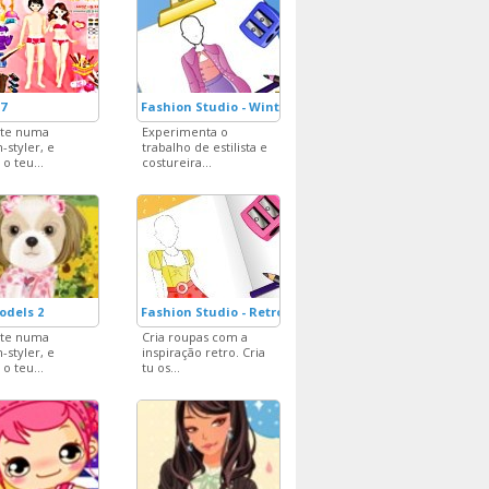
7
Fashion Studio - Winter Outfit
-te numa
Experimenta o
-styler, e
trabalho de estilista e
 o teu...
costureira...
odels 2
Fashion Studio - Retro Outfit
-te numa
Cria roupas com a
-styler, e
inspiração retro. Cria
 o teu...
tu os...