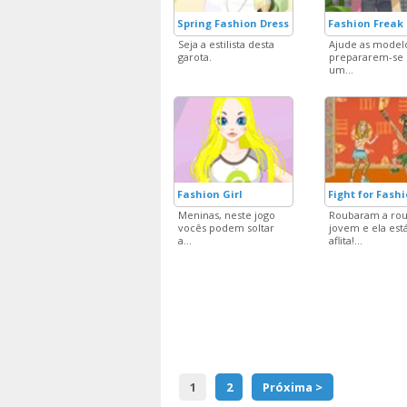
Spring Fashion Dress Up 3
Fashion Freak
Seja a estilista desta
Ajude as model
garota.
prepararem-se 
um...
Fashion Girl
Fight for Fash
Meninas, neste jogo
Roubaram a rou
vocês podem soltar
jovem e ela est
a...
aflita!...
1
2
Próxima >