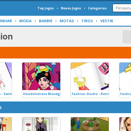
Top Jogos
Novos Jogos
Categorias
INHAR
MODA
BARBIE
MOTAS
TIROS
VESTIR
ion
 - Swimsuit Design
Headmistress Bloodgood
Fashion Studio - Retro Outfit
Fashio
n