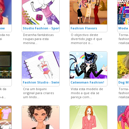
how
Studio Fashion - Sport Outfit
Fashion Flavors
Moda 
oda no
Desenha fantásticas
O objectivo deste
Torna
ai
roupas para esta
divertido jogo é que
fashion
menina...
memorize o...
realiza
Fashion Studio - Swimsuit Design
Catwoman Fashion!
Dog M
k da
Cria um biquini
Vista esta modelo de
Torna
original para criares
modo a que ela se
fashion
-a...
um lindo...
pareça com...
realiza