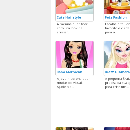
Cute Hairstyle
Petz Fashion
A menina quer ficar
Escolha o teu a
com um look de
favorito e cuida
arrasar....
para o...
Boho Morrocan
Bratz Glamoro
A jovem Lorena quer
A pequena Brat
mudar de visual.
precisa da sua 
Ajude-a a...
para criar um...