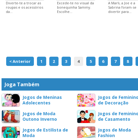
Diverte-te a trocar as
Excede-te no visual da
A Marli, a Joe e a
roupas e os acessórios
bonequinha Sammy.
Sabrina foram-se
da...
Escolhe...
divertir para...
< Anterior
1
2
3
4
5
6
7
8
Joga Também
Jogos de Meninas
Jogos de Feminin
Adolecentes
de Decoração
Jogos de Moda
Jogos de Feminin
Outono Inverno
de Casamento
Jogos de Estilista de
Jogos de Moda
Moda
Fashion