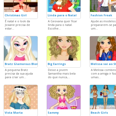
Christmas Girl
Linda para o Natal
Fashion Freak
É natal e o look da
A Geovana quer ficar
Ajude as modelos
Josiane precisa de
linda para o natal.
prepararem-se pa
estar...
Escolhe...
um...
Bratz Glamorous Blonde
Big Earrings
Melissa vai ao 
A pequena Bratz
Deixe a jovem
A Melissa combin
precisa da sua ajuda
Samantha mais bela
com a amiga ir fa
para criar um...
do que nunca,...
umas...
Vista Marta
Sammy
Beach Girls