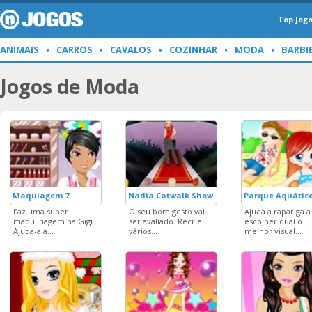
Top Jog
ANIMAIS
CARROS
CAVALOS
COZINHAR
MODA
BARBI
Jogos de Moda
Maquiagem 7
Nadia Catwalk Show
Parque Aquátic
Faz uma super
O seu bom gosto vai
Ajuda a rapariga a
maquilhagem na Gigi.
ser avaliado. Recrie
escolher qual o
Ajuda-a a...
vários...
melhor visual...