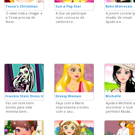
Tessa's Christmas
Sue a Pop Star
Boho Morrocan
O natal está a chegar e
A Sue vai participar
A jovem Lorena q
a Tessa precisa de
num concurso de
mudar de visual.
fazer...
cantores e...
Ajude-a a...
Frankie Stein Dress Up
Dressy Woman
Michelle
Faz um look bem
Faça com a Marie
Ajuda a Michelle a
bonito para esta
impressione a todos
encontrar o look
menina bem...
com o seu...
perfeito! Muda...