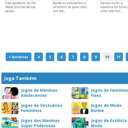
Esta ajudante do Pai
Ajuda os estudantes a
Vamos vestir a
Natal precisa da tua
vestirem-se para mais
lutadora de boxe 
ajuda...
um dia...
uma luta nos...
< Anterior
4
5
6
7
8
9
10
11
Joga Também
Jogos de Meninas
Jogos de Feminin
Adolecentes
Fixes
Jogos de Vestuários
Jogos de Moda
Femininos
Barbie
Jogos das Meninas
Jogos de Estilista
Super Poderosas
Moda