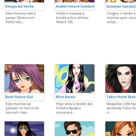
Roupa de Verão
Amber Heard Celebrity Makeover
Summer Sandal
Esta menina está a
Veste e maquia a
Chegou o Verão e
passar férias num
bonita actriz Amber
menina quer esco
hotel nas...
Heard. Ela...
umas...
Boat House Gal
Miss Korea
Tokio Hotel Mak
Esta menina vai
Hoje será o desfile das
Maquilha o Bill Kau
passear no barco do
misses! Ajuda a
da banda Tokio Ho
seu avô, mas...
coreana a...
e...