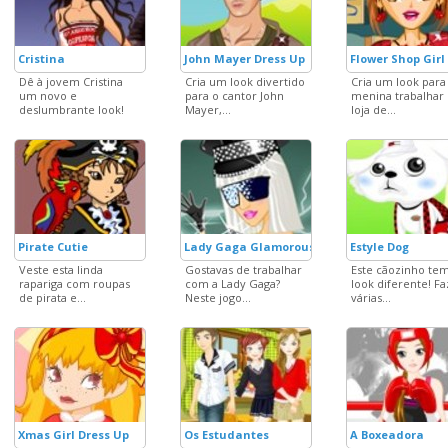
Cristina
John Mayer Dress Up
Flower Shop Girl
Dê à jovem Cristina
Cria um look divertido
Cria um look para
um novo e
para o cantor John
menina trabalhar
deslumbrante look!
Mayer,...
loja de...
Pirate Cutie
Lady Gaga Glamorous Style
Estyle Dog
Veste esta linda
Gostavas de trabalhar
Este cãozinho te
rapariga com roupas
com a Lady Gaga?
look diferente! Fa
de pirata e...
Neste jogo...
várias...
Xmas Girl Dress Up
Os Estudantes
A Boxeadora