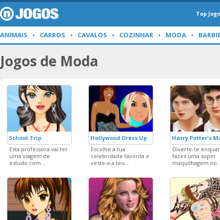
Top Jog
ANIMAIS
CARROS
CAVALOS
COZINHAR
MODA
BARBI
Jogos de Moda
School Trip
Hollywood Dress Up
Harry Potter's 
Esta professora vai ter
Escolhe a tua
Diverte-te enqua
uma viagem de
celebridade favorita e
fazes uma super
estudo com...
veste-a a teu...
maquilhagem no..