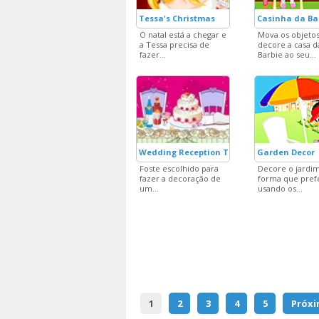
Tessa's Christmas
Casinha da Ba
O natal está a chegar e
Mova os objetos
a Tessa precisa de
decore a casa d
fazer...
Barbie ao seu...
Wedding Reception Table
Garden Decor
Foste escolhido para
Decore o jardi
fazer a decoração de
forma que prefe
um...
usando os...
1
2
3
4
5
Próxi