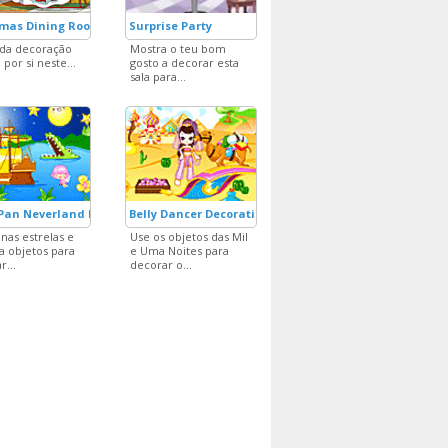
tmas Dining Room
Surprise Party
 da decoração
Mostra o teu bom
por si neste...
gosto a decorar esta
sala para...
 Pan Neverland Decoration
Belly Dancer Decoration
 nas estrelas e
Use os objetos das Mil
a objetos para
e Uma Noites para
r...
decorar o...