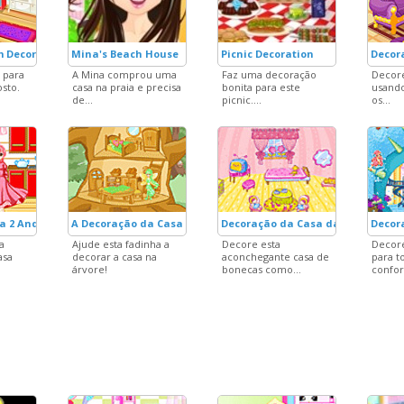
m Decoration
Mina's Beach House
Picnic Decoration
Decor
 para
A Mina comprou uma
Faz uma decoração
Decore
osto.
casa na praia e precisa
bonita para este
usando
de...
picnic....
os...
a 2 Andares
A Decoração da Casa na Árvore
Decoração da Casa da Boneca Ro
Decor
a
Ajude esta fadinha a
Decore esta
Decore
asa
decorar a casa na
aconchegante casa de
para t
árvore!
bonecas como...
confort