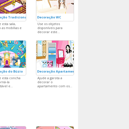
ação Tradicional
Decoração WC
 esta sala,
Use os objetos
 as mobílias e
disponíveis para
decorar este...
ação do Búzio
Decoração Apartamento Jovem
 esta concha
Ajude a garota a
orná-la
decorar o
ável e...
apartamento com os...