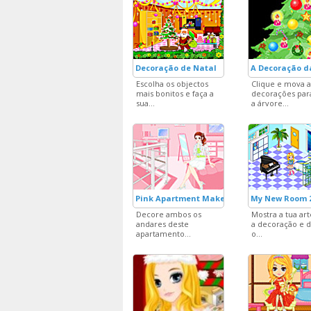
Decoração de Natal
A Decoração d
Escolha os objectos
Clique e mova a
mais bonitos e faça a
decorações par
sua...
a árvore...
Pink Apartment Make Over 2
My New Room 
Decore ambos os
Mostra a tua art
andares deste
a decoração e 
apartamento...
o...