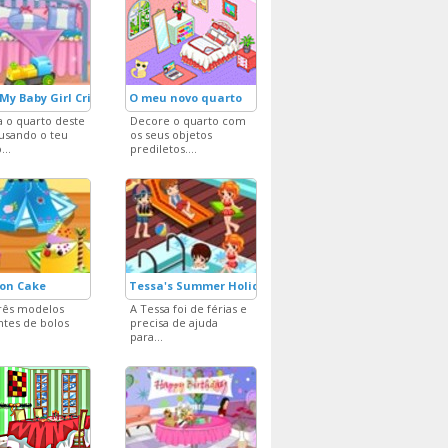
My Baby Girl Crib
O meu novo quarto
 o quarto deste
Decore o quarto com
usando o teu
os seus objetos
...
prediletos....
ion Cake
Tessa's Summer Holiday Home
rês modelos
A Tessa foi de férias e
ntes de bolos
precisa de ajuda
para...