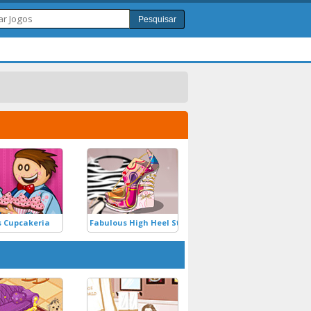
Pesquisar
s Cupcakeria
Fabulous High Heel Style