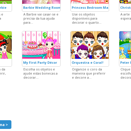
rbie
Barbie Wedding Room
Princess Bedroom Make Over
Chris
 e
A Barbie vai casar-se e
Use os objetos
A arte
a
precisa da tua ajuda
disponíveis para
espera 
para...
decorar o quarto...
My First Party Décor
Orquestra e Coral!
Peter
m da
Escolha os objetos e
Organize o coro da
Clique
rir,
ajude estas bonecas a
maneira que preferir
escolh
decorar...
e decore a...
decora
ma >