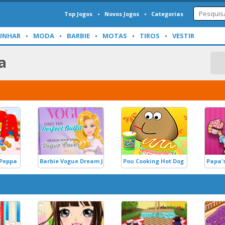
Top Jogos
Novos Jogos
Categorias
INHAR
MODA
BARBIE
MOTAS
TIROS
VESTIR
a
 Peppa
Barbie Vogue Dream Job
Pou Cooking Hot Dog
Papa'