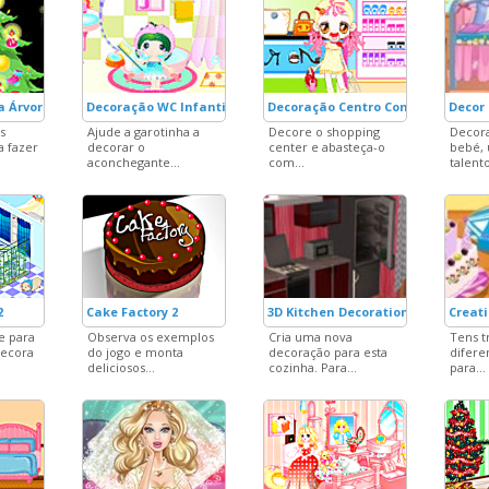
a Árvore de Natal
Decoração WC Infantil
Decoração Centro Comercial
Decor 
s
Ajude a garotinha a
Decore o shopping
Decora
a fazer
decorar o
center e abasteça-o
bebé, 
aconchegante...
com...
talento
2
Cake Factory 2
3D Kitchen Decoration
Creat
e para
Observa os exemplos
Cria uma nova
Tens t
decora
do jogo e monta
decoração para esta
difere
deliciosos...
cozinha. Para...
para...