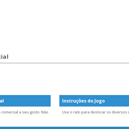
ial
al
Instruções do Jogo
 comercial a seu gosto. Não
Use o rato para deslocar os diversos 