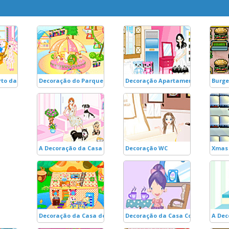
to das Bonecas
Decoração do Parque Luna
Decoração Apartamento Jovem
Burg
A Decoração da Casa dos Cãezinhos
Decoração WC
Xmas 
Decoração da Casa de Cogumelo 2
Decoração da Casa Cogumelo
A Dec