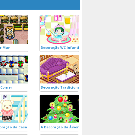
er Man
Decoração WC Infantil
Corner
Decoração Tradicional
oração da Casa Azul
A Decoração da Árvore de Natal