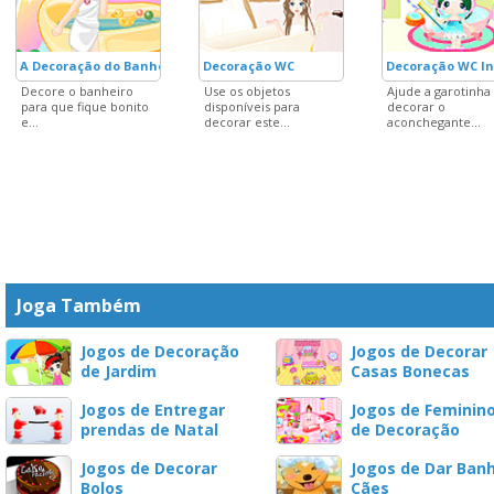
A Decoração do Banheiro 4
Decoração WC
Decoração WC In
Decore o banheiro
Use os objetos
Ajude a garotinha
para que fique bonito
disponíveis para
decorar o
e...
decorar este...
aconchegante...
Joga Também
Jogos de Decoração
Jogos de Decorar
de Jardim
Casas Bonecas
Jogos de Entregar
Jogos de Feminin
prendas de Natal
de Decoração
Jogos de Decorar
Jogos de Dar Ban
Bolos
Cães