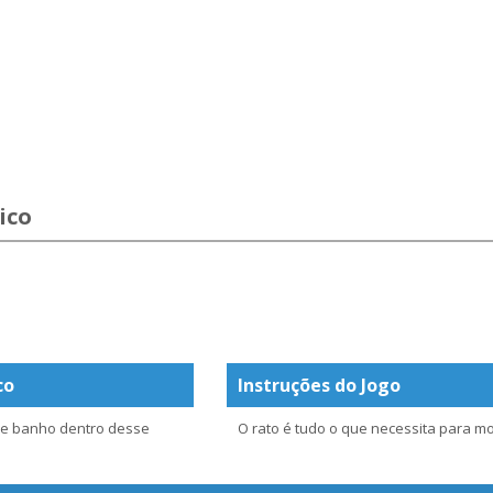
ico
co
Instruções do Jogo
 de banho dentro desse
O rato é tudo o que necessita para m