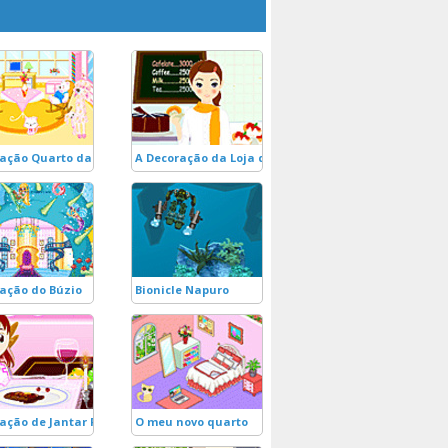
ação Quarto das Bonecas
A Decoração da Loja de Bolos
ação do Búzio
Bionicle Napuro
ação de Jantar Romântico!
O meu novo quarto