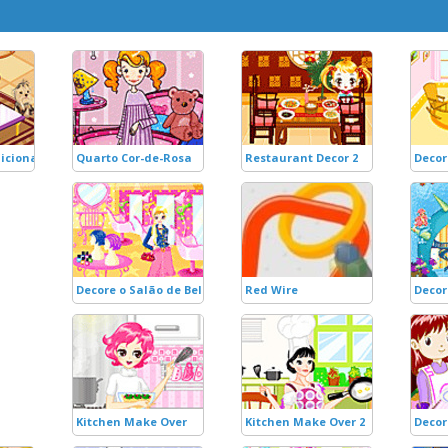
icional
Quarto Cor-de-Rosa
Restaurant Decor 2
Decor
Decore o Salão de Beleza
Red Wire
Decor
Kitchen Make Over
Kitchen Make Over 2
Decor