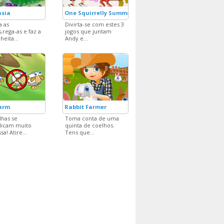
asia
One Squirrelly Summer
 as
Divirta-se com estes 3
,rega-as e faz a
jogos que juntam
heita...
Andy e...
Farm
Rabbit Farmer
lhas se
Toma conta de uma
licam muito
quinta de coelhos.
a! Atire...
Tens que...