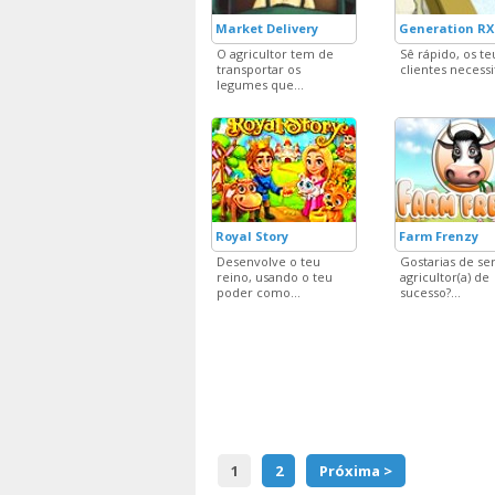
Market Delivery
Generation RX
O agricultor tem de
Sê rápido, os te
transportar os
clientes necessi
legumes que...
Royal Story
Farm Frenzy
Desenvolve o teu
Gostarias de se
reino, usando o teu
agricultor(a) de
poder como...
sucesso?...
1
2
Próxima >