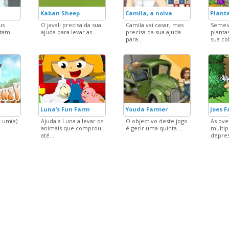
Kaban Sheep
Camila, a noiva
Plant
us
O javali precisa da sua
Camila vai casar, mas
Semeia
tam...
ajuda para levar as...
precisa da sua ajuda
plantas
para...
sua col
Luna’s Fun Farm
Youda Farmer
Joes 
r um(a)
Ajuda a Luna a levar os
O objectivo deste jogo
As ove
animais que comprou
é gerir uma quinta....
multip
até...
depress