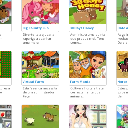
Big Country Fun
30 Days Honey
Dale 
a
Diverte-te a ajudar a
Administra uma quinta
As gal
em
rapariga a apanhar
que produz mel. Tens
roubad
uma maior...
como...
Dale e.
Virtual Farm
Farm Mania
Horse
tores a
Esta fazenda necessita
Cultive a horta e trate
Estes 
no
de um admnistrador.
correctamente dos
giros 
Faça...
animais....
de...