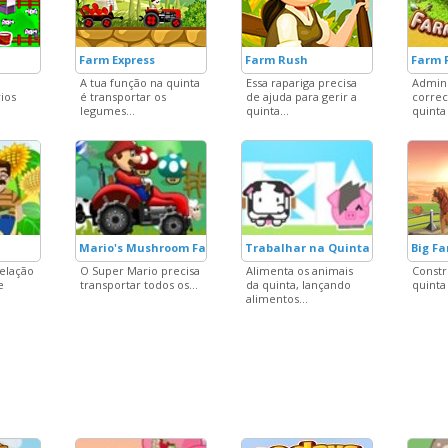
Farm Express
Farm Rush
Farm 
A tua função na quinta
Essa rapariga precisa
Admini
ios
é transportar os
de ajuda para gerir a
correc
legumes...
quinta...
quinta 
Mario's Mushroom Farm
Trabalhar na Quinta
Big F
elação
O Super Mario precisa
Alimenta os animais
Constr
e
transportar todos os...
da quinta, lançando
quinta
alimentos...