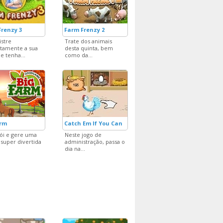
Frenzy 3
Farm Frenzy 2
stre
Trate dos animais
tamente a sua
desta quinta, bem
e tenha...
como da...
arm
Catch Em If You Can
ói e gere uma
Neste jogo de
 super divertida
administração, passa o
dia na...