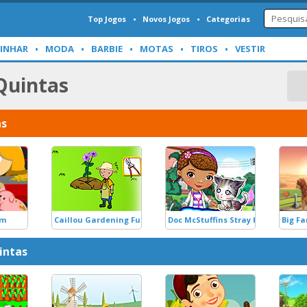
Top Jogos
Novos Jogos
Categorias
INHAR
MODA
BARBIE
MOTAS
TIROS
VESTIR
 Quintas
as
rm
Caillou Gardening Fun
Doc McStuffins Stray Kitten Care
Big F
intas