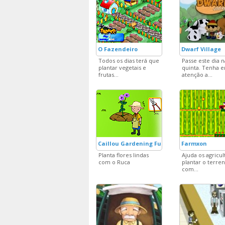
O Fazendeiro
Dwarf Village
Todos os dias terá que
Passe este dia n
plantar vegetais e
quinta. Tenha 
frutas...
atenção a...
Caillou Gardening Fun
Farmxon
Planta flores lindas
Ajuda os agricul
com o Ruca
plantar o terre
com...