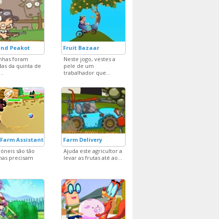
and Peakot
Fruit Bazaar
inhas foram
Neste jogo, vestes a
as da quinta de
pele de um
..
trabalhador que...
 Farm Assistant
Farm Delivery
póneis são tão
Ajuda este agricultor a
mas precisam
levar as frutas até ao...