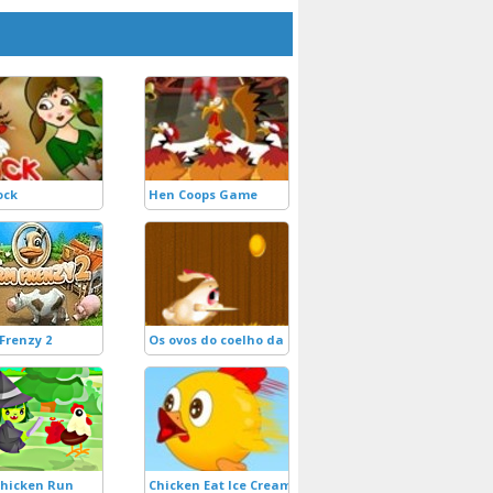
ock
Hen Coops Game
Frenzy 2
Os ovos do coelho da páscoa!
hicken Run
Chicken Eat Ice Cream