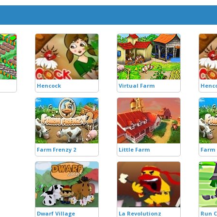
Hencock
Virtual Farm
Henc
Farm Frenzy 2
Little Farm
Farm 
Dwarf Village
La Revolutionz
Run C