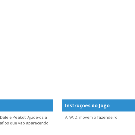
Instruções do Jogo
Dale e Peakot. Ajude-os a
A: W: D: movem o fazendeiro
safios que vão aparecendo