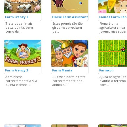
Farm Frenzy 2
Horse Farm Assistant
Fionas Farm Cen
Trate dos animais
Estes póneis são tão
Fiona é uma
desta quinta, bem
giros mas precisam
agricultora ainda
como da...
de...
jovem, mas super.
Farm Frenzy 3
Farm Mania
Farmxon
Administre
Cultive a horta e trate
Ajuda os agriculto
correctamente a sua
correctamente dos
plantar o terreno
quinta e tenha...
animais....
com...