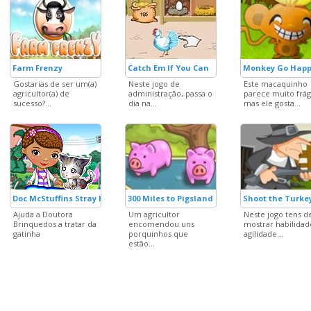
Farm Frenzy
Catch Em If You Can
Monkey Go Happ
Gostarias de ser um(a)
Neste jogo de
Este macaquinho
agricultor(a) de
administração, passa o
parece muito frág
sucesso?...
dia na...
mas ele gosta...
Doc McStuffins Stray Kitten Care
300 Miles to Pigsland
Shoot the Turke
Ajuda a Doutora
Um agricultor
Neste jogo tens d
Brinquedos a tratar da
encomendou uns
mostrar habilidad
gatinha
porquinhos que
agilidade...
estão...