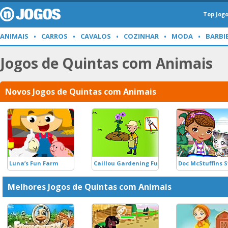
Top Jog
ANIMAIS
CARROS
CAVALOS
COZINHAR
MODA
BARBI
Jogos de Quintas com Animais
Novos Jogos de Quintas com Animais
Luna’s Fun Farm
Caillou Gardening Fun
Doc McStuffins S
Melhores Jogos de Quintas com Animais