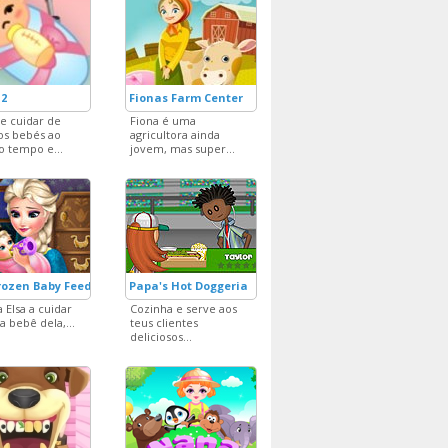
 2
Fionas Farm Center
e cuidar de
Fiona é uma
os bebés ao
agricultora ainda
 tempo e...
jovem, mas super...
rozen Baby Feeding
Papa's Hot Doggeria
 Elsa a cuidar
Cozinha e serve aos
a bebê dela,...
teus clientes
deliciosos...