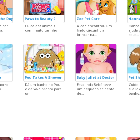
the Dogs!
Paws to Beauty 2
Zoe Pet Care
Hanna
alhar
Cuida dos animais
A Zoe encontrou um
Hanna 
a.
com muito carinho
lindo cãozinho a
ajuda 
brincar na...
seus...
e
Pou Takes A Shower
Baby Juliet at Doctor
Pet S
horro
Dá um banho no Pou
Essa linda Bebé teve
Cuide 
s
e deixa-o pronto para
um pequeno acidente
sua loj
um...
de...
banho,.