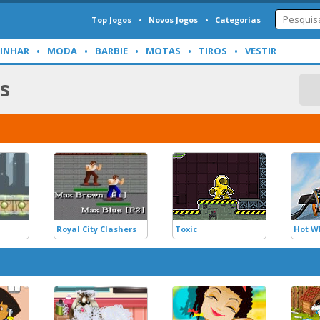
Top Jogos
Novos Jogos
Categorias
INHAR
MODA
BARBIE
MOTAS
TIROS
VESTIR
s
Royal City Clashers
Toxic
Hot W