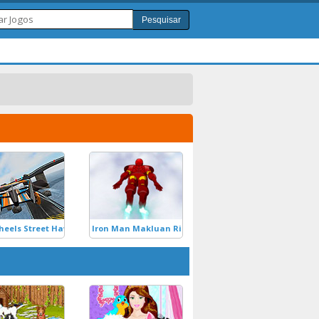
Pesquisar
heels Street Hawk
Iron Man Makluan Ring Rampage