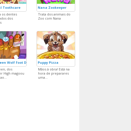
l Toothcare
Nana Zookeeper
a os dentes
Trata dos animais do
ados dos
Zoo com Nana
s
een Wolf Foot Doctor
Puppy Pizza
en, dos
Mãos à obra! Está na
er High magoou
hora de preparares
ao...
uma...