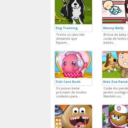
Dog Training
Nanny Nelly
Treine os cães não
Brinca de baby s
deixando que
cuida de todos 
fiquem...
bebés...
Fish Care Rush
Kids Zoo Pand
Os peixes bebé
Cuida dos pand
precisam de muitos
jardim zoológic
cuidados para...
Mantém os...