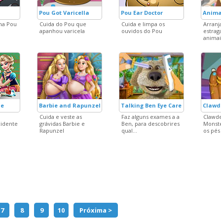
Pou Got Varicella
Pou Ear Doctor
Anima
na Pou
Cuida do Pou que
Cuida e limpa os
Arranj
apanhou varicela
ouvidos do Pou
estrag
animai
ue
Barbie and Rapunzel Pregnant BFFs
Talking Ben Eye Care
Clawd
Cuida e veste as
Faz alguns exames a a
Clawde
cidente
grávidas Barbie e
Ben, para descobrires
Monst
Rapunzel
qual...
os pés 
7
8
9
10
Próxima >