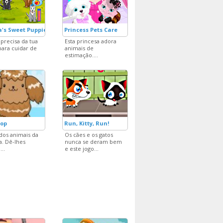
's Sweet Puppies
Princess Pets Care
precisa da tua
Esta princesa adora
para cuidar de
animais de
estimação....
hop
Run, Kitty, Run!
dos animais da
Os cães e os gatos
a. Dê-lhes
nunca se deram bem
..
e este jogo...