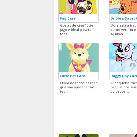
Pug Care
Dr Dora Saves 
Gostas de cães? Este
Dora está a trab
jogo é ideal para ti,
como veterinári
tens...
Ajuda-a...
Cutie Pet Care
Doggy Day Car
Cuida de todos os cães
O pequeno cac
que vão aparecer no
precisa dos seu
teu...
cuidados....