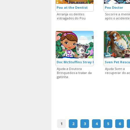
Pou at the Dentist
Pou Doctor
Arranja os dentes
Socorre a meni
estragados do Pou
após o acidente
Doc McStuffins Stray Kitten Care
Sven Pet Resc
Ajuda a Doutora
Ajuda Sven a
Brinquedos a tratar da
recuperar do a
gatinha
1
2
3
4
5
6