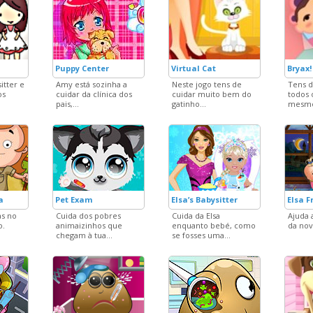
Puppy Center
Virtual Cat
Bryax!
itter e
Amy está sozinha a
Neste jogo tens de
Tens d
os
cuidar da clínica dos
cuidar muito bem do
todos 
pais,...
gatinho...
mesmo
a
Pet Exam
Elsa’s Babysitter
Elsa F
as no
Cuida dos pobres
Cuida da Elsa
Ajuda a
o.
animaizinhos que
enquanto bebé, como
da nov
chegam à tua...
se fosses uma...