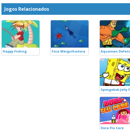
Jogos Relacionados
Happy Fishing
Foca Mergulhadora
Aquaman Defende
Spongebob Jelly 
Dora Flu Care