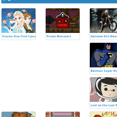
Frozen Elsa Find Candy
Pirate Monsters
Extreme Dirt Bike
Batman Super Ki
Lost on the Lost 