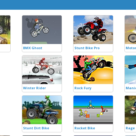
BMX Ghost
Stunt Bike Pro
Motor
Winter Rider
Rock Fury
Manic
Stunt Dirt Bike
Rocket Bike
Rage 