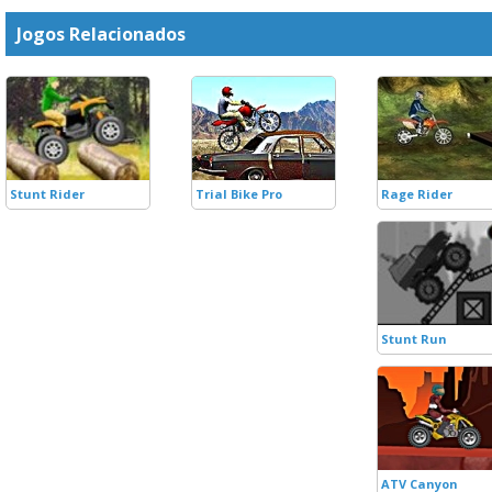
Jogos Relacionados
Stunt Rider
Trial Bike Pro
Rage Rider
Stunt Run
ATV Canyon