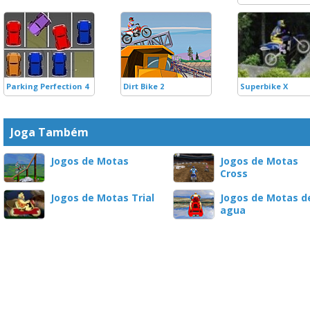
Parking Perfection 4
Dirt Bike 2
Superbike X
Joga Também
Jogos de Motas
Jogos de Motas
Cross
Jogos de Motas Trial
Jogos de Motas d
agua