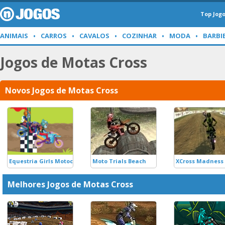
Top Jog
ANIMAIS
CARROS
CAVALOS
COZINHAR
MODA
BARBI
Jogos de Motas Cross
Novos Jogos de Motas Cross
Equestria Girls Motocross
Moto Trials Beach
XCross Madness
Melhores Jogos de Motas Cross