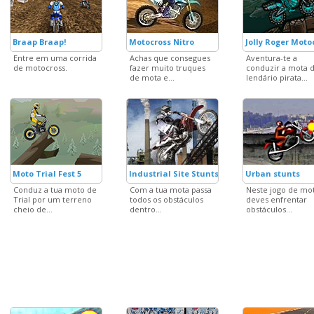
Braap Braap!
Motocross Nitro
Jolly Roger Moto
Entre em uma corrida
Achas que consegues
Aventura-te a
de motocross.
fazer muito truques
conduzir a mota 
de mota e...
lendário pirata...
Moto Trial Fest 5
Industrial Site Stunts
Urban stunts
Conduz a tua moto de
Com a tua mota passa
Neste jogo de mo
Trial por um terreno
todos os obstáculos
deves enfrentar
cheio de...
dentro...
obstáculos...