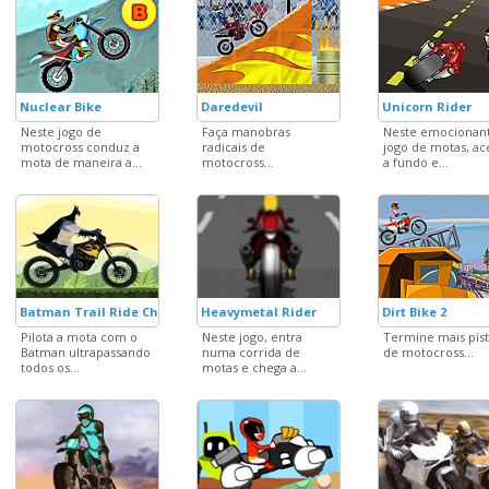
Nuclear Bike
Daredevil
Unicorn Rider
Neste jogo de
Faça manobras
Neste emocionan
motocross conduz a
radicais de
jogo de motas, ac
mota de maneira a...
motocross...
a fundo e...
Batman Trail Ride Challenge
Heavymetal Rider
Dirt Bike 2
Pilota a mota com o
Neste jogo, entra
Termine mais pist
Batman ultrapassando
numa corrida de
de motocross...
todos os...
motas e chega a...