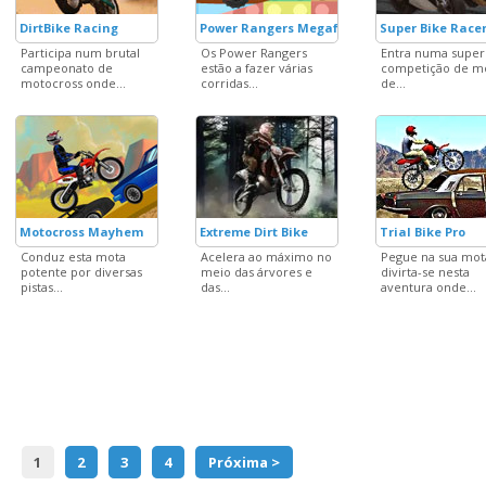
DirtBike Racing
Power Rangers Megaforce Toy
Super Bike Race
Participa num brutal
Os Power Rangers
Entra numa super
campeonato de
estão a fazer várias
competição de m
motocross onde...
corridas...
de...
Motocross Mayhem
Extreme Dirt Bike
Trial Bike Pro
Conduz esta mota
Acelera ao máximo no
Pegue na sua mot
potente por diversas
meio das árvores e
divirta-se nesta
pistas...
das...
aventura onde...
1
2
3
4
Próxima >