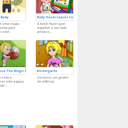
 Baby
Baby Hazel Learns Colours
he uma roupa
A bebé Hazel quer
nita para
espalhar o seu lado
s este...
artístico,...
And The Magic Ball
Kindergarte
 Leila a
Gerencie um jardim
rer este espaço
de infância.
sar...