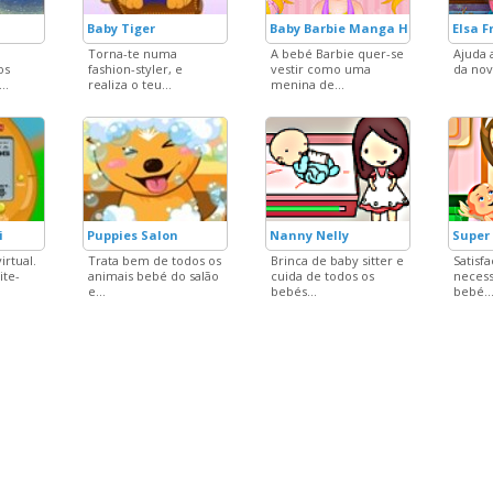
Baby Tiger
Baby Barbie Manga Haircuts
Elsa F
Torna-te numa
A bebé Barbie quer-se
Ajuda a
os
fashion-styler, e
vestir como uma
da nov
..
realiza o teu...
menina de...
i
Puppies Salon
Nanny Nelly
Super
irtual.
Trata bem de todos os
Brinca de baby sitter e
Satisfa
ite-
animais bebé do salão
cuida de todos os
necess
e...
bebés...
bebé..