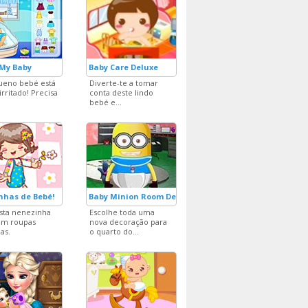
 My Baby
Baby Care Deluxe
ueno bebé está
Diverte-te a tomar
irritado! Precisa
conta deste lindo
bebé e...
nhas de Bebé!
Baby Minion Room Decor
esta nenezinha
Escolhe toda uma
om roupas
nova decoração para
as.
o quarto do...