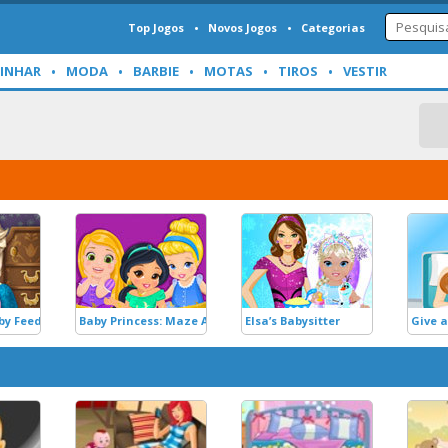
Top Jogos
Novos Jogos
Categorias
INHAR
MODA
BARBIE
MOTAS
TIROS
VESTIR
by Feeding
Baby Princess: Maze Adventure
Elsa’s Babysitter
Give a