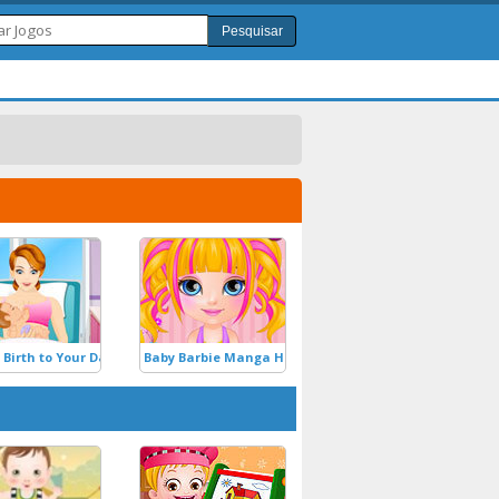
Pesquisar
 Birth to Your Daughter
Baby Barbie Manga Haircuts