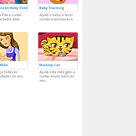
rozen Baby Feeding
Baby Slacking
 Elsa a cuidar
Ajuda o bebé a fazer
a bebê dela,...
muitas travessuras e...
 Mãe
Mommy Cat
ça todas as
Ajuda esta mãe gato a
idades do seu
cuidar muito bem do
.
seu...