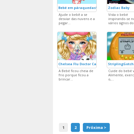
Bebé em páraquedas!
Zodiac Baby
Ajude o bebê a se
Vista o bebé
desviar das nuvens e a
inspirando-se n
pegar...
vários signos do.
Chelsea Flu Doctor Care
StriplingGotch
A Bebé ficou cheia de
Cuide do bebé v
frio porque ficou a
Alimente, exerc
brincar...
o,...
1
2
Próxima >