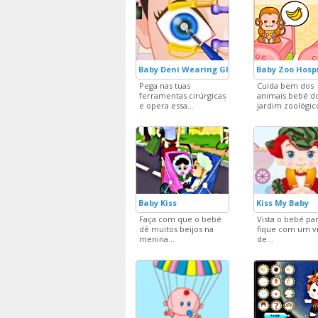
Baby Deni Wearing Glasses
Baby Zoo Hosp
Pega nas tuas
Cuida bem dos
ferramentas cirúrgicas
animais bebé d
e opera essa...
jardim zoológico
Baby Kiss
Kiss My Baby
Faça com que o bebé
Vista o bebé pa
dê muitos beijos na
fique com um vi
menina...
de...