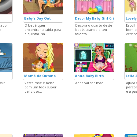
Baby's Day Out
Decor My Baby Girl Crib
Lovely
cado
O bebé quer
Decora o quarto deste
Escol
e
encontrar a saída para
bebé, usando o teu
bem bo
o quintal. Na...
talento...
vestire
Mamã do Outono
Anna Baby Birth
Leila 
sair
Veste mãe e bebé
Anna vai ser mãe
Ajuda a
com um look super
percor
delicioso...
e a pas