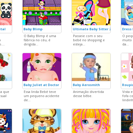
ital
Baby Blimp
Ultimate Baby Sitter 2
Dress
O Baby Blimp é uma
Passeie com o seu
O peq
o
fábrica no céu, é
bebé no shopping e
muito 
....
dirigida...
esteja...
da...
Baby Juliet at Doctor
Baby Aerosmith
Roupi
ra que
Essa linda Bebé teve
Animação divertida
Vista 
sual
um pequeno acidente
desse bêbe.
fofa c
de...
lindinh