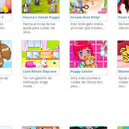
 2
Hanna's Sweet Puppies
Groom that Kitty!
Paws t
is
Hanna precisa da tua
Este lindo gato está a
Dá ba
nho
ajuda para cuidar de
precisar que mudes...
cãezin
seus...
Cute Kitten Daycare
Puppy Center
Momm
is da
Ter um gatinho de
Amy está sozinha a
Ajuda 
s
estimação exige
cuidar da clínica dos
cuidar
muita...
pais,...
seu...