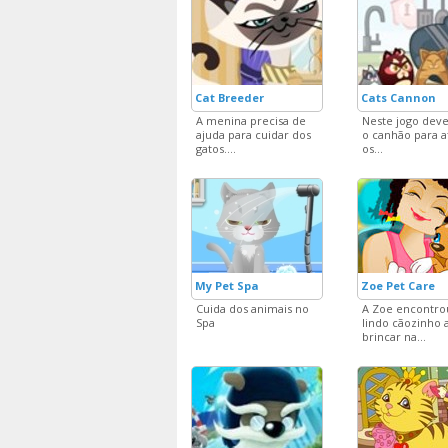
Cat Breeder
Cats Cannon
A menina precisa de
Neste jogo deve
ajuda para cuidar dos
o canhão para a
gatos....
os...
My Pet Spa
Zoe Pet Care
Cuida dos animais no
A Zoe encontr
Spa
lindo cãozinho 
brincar na...