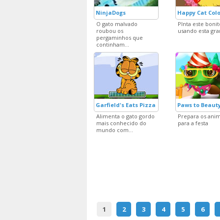
NinjaDogs
Happy Cat Col
O gato malvado
PInta este bonit
roubou os
usando esta gra
pergaminhos que
continham...
Garfield's Eats Pizza
Paws to Beauty
Alimenta o gato gordo
Prepara os anim
mais conhecido do
para a festa
mundo com...
1
2
3
4
5
6