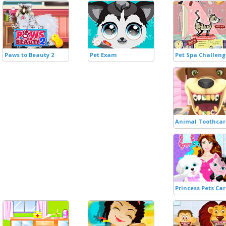
Paws to Beauty 2
Pet Exam
Pet Spa Challeng
Animal Toothcar
Princess Pets Ca