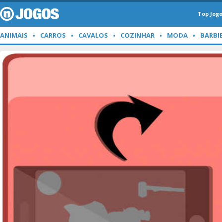
Top Jog
ANIMAIS
CARROS
CAVALOS
COZINHAR
MODA
BARBI