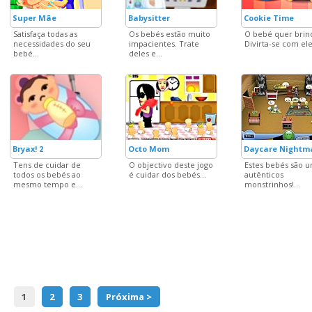
Super Mãe
Babysitter
Cookie Time
Satisfaça todas as
Os bebés estão muito
O bebé quer brinc
necessidades do seu
impacientes. Trate
Divirta-se com ele.
bebé...
deles e...
Bryax! 2
Octo Mom
Daycare Nightm
Tens de cuidar de
O objectivo deste jogo
Estes bebés são u
todos os bebés ao
é cuidar dos bebés...
autênticos
mesmo tempo e...
monstrinhos!...
1
2
3
Próxima >