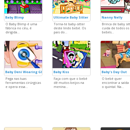
Baby Blimp
Ultimate Baby Sitter
Nanny Nelly
O Baby Blimp é uma
Torna-te baby-sitter
Brinca de baby sit
fábrica no céu, é
deste lindo bebé. Os
cuida de todos os
dirigida...
pais do...
bebés...
Baby Deni Wearing Glasses
Baby Kiss
Baby's Day Out
Pega nas tuas
Faça com que o bebé
O bebé quer
ferramentas cirúrgicas
dê muitos beijos na
encontrar a saída
e opera essa...
menina...
o quintal. Na...