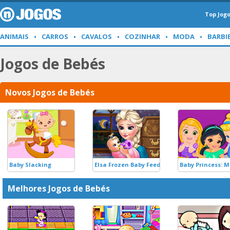
Top Jog
ANIMAIS
CARROS
CAVALOS
COZINHAR
MODA
BARBI
Jogos de Bebés
Novos Jogos de Bebés
Baby Slacking
Elsa Frozen Baby Feeding
Baby Princess: 
Melhores Jogos de Bebés