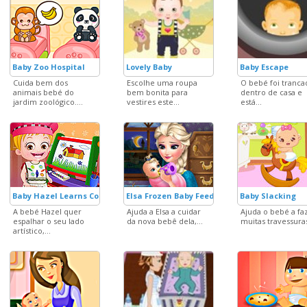
Baby Zoo Hospital
Lovely Baby
Baby Escape
Cuida bem dos
Escolhe uma roupa
O bebé foi tranca
animais bebé do
bem bonita para
dentro de casa e
jardim zoológico....
vestires este...
está...
Baby Hazel Learns Colours
Elsa Frozen Baby Feeding
Baby Slacking
A bebé Hazel quer
Ajuda a Elsa a cuidar
Ajuda o bebé a fa
espalhar o seu lado
da nova bebê dela,...
muitas travessuras
artístico,...