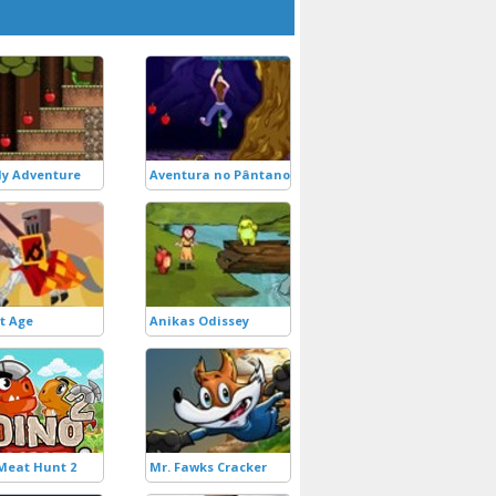
ly Adventure
Aventura no Pântano
t Age
Anikas Odissey
Meat Hunt 2
Mr. Fawks Cracker