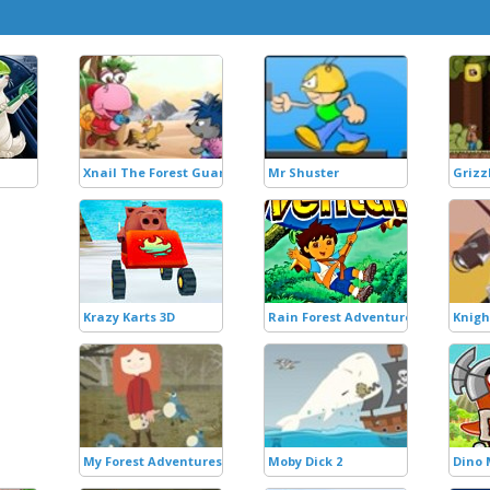
Xnail The Forest Guard
Mr Shuster
Grizz
Krazy Karts 3D
Rain Forest Adventure
Knigh
My Forest Adventures
Moby Dick 2
Dino 