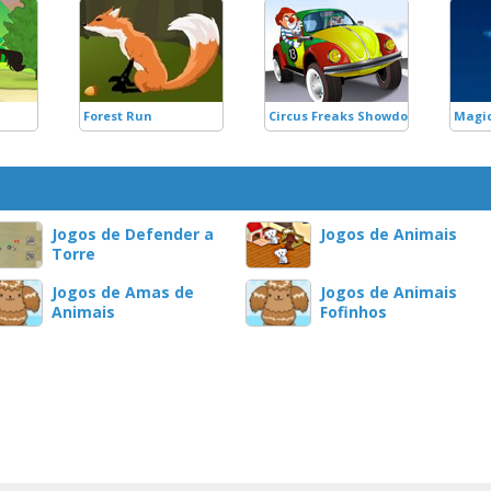
Forest Run
Circus Freaks Showdown
Magi
Jogos de Defender a
Jogos de Animais
Torre
Jogos de Amas de
Jogos de Animais
Animais
Fofinhos