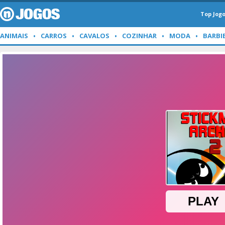
Top Jog
ANIMAIS
CARROS
CAVALOS
COZINHAR
MODA
BARBI