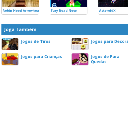
Robin Hood Arrowhead
Fury Road Neon
AsteroidX
Joga Também
Jogos de Tiros
Jogos para Decor
Jogos para Crianças
Jogos de Para
Quedas