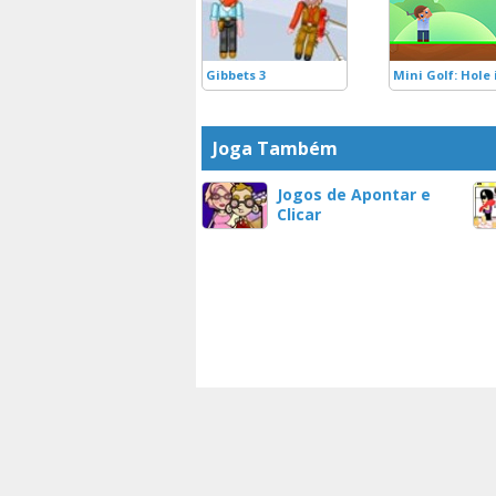
Gibbets 3
Mini Golf: Hole
Joga Também
Jogos de Apontar e
Clicar