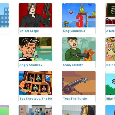
Sniper Scope
King Soldiers 3
A Dec
Angry Charlie 2
Crazy Soldier
Rain 
Top Shootout: The Pirate Ship
Toss The Turtle
Bike 