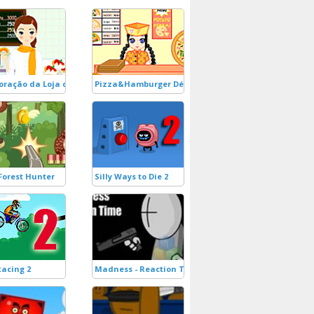
oração da Loja de Bolos
Pizza&Hamburger Décor
Forest Hunter
Silly Ways to Die 2
Racing 2
Madness - Reaction Time