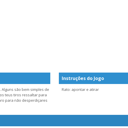
Instruções do Jogo
. Alguns são bem simples de
Rato: apontar e atirar
s teus tiros ressaltar para
aro para não desperdiçares