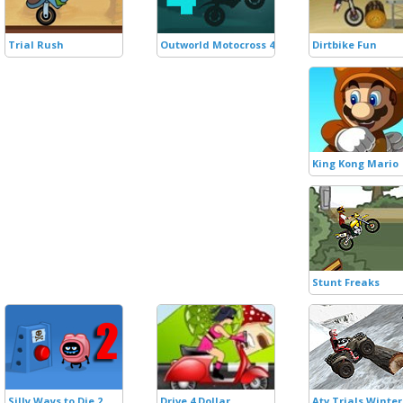
Trial Rush
Outworld Motocross 4
Dirtbike Fun
King Kong Mario
Stunt Freaks
Silly Ways to Die 2
Drive 4 Dollar
Atv Trials Winter