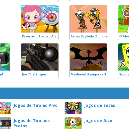
Divertido Tiro ao Alvo
Arrow Explode Zombie
O Alv
m!
Joe The Sniper
Medieval Rampage 3 - The Rise of
Spong
Jogos de Tiro ao Alvo
Jogos de Setas
Jogos de Tiro aos
Jogos de Alvo
Pratos