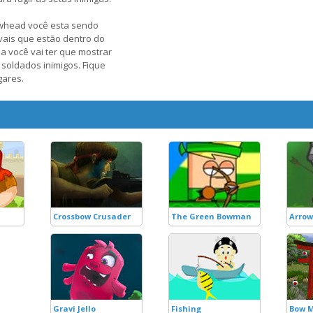
owhead você esta sendo
ais que estão dentro do
za você vai ter que mostrar
 soldados inimigos. Fique
gares.
Crossbow Crusader
The Green Bowman
Arrow
Gravi Jello
Fishing
Bow M