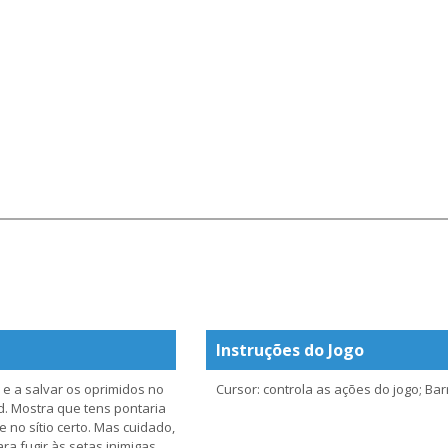
Instruções do Jogo
 e a salvar os oprimidos no
Cursor: controla as ações do jogo; Ba
d. Mostra que tens pontaria
 no sítio certo. Mas cuidado,
ra fugir às setas inimigas.