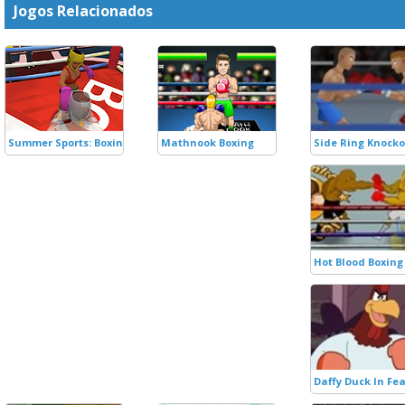
Jogos Relacionados
Summer Sports: Boxing
Mathnook Boxing
Side Ring Knock
Hot Blood Boxing
Daffy Duck In Fe