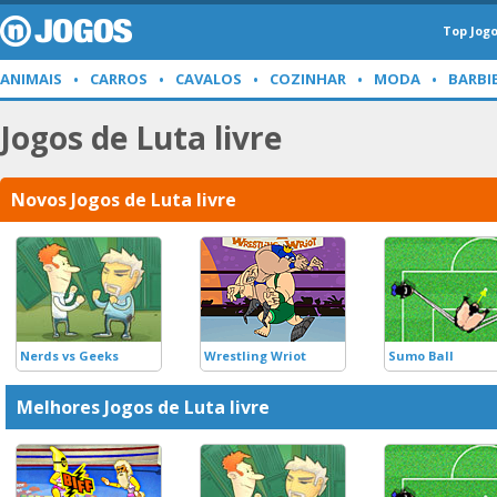
Top Jog
ANIMAIS
CARROS
CAVALOS
COZINHAR
MODA
BARBI
Jogos de Luta livre
Novos Jogos de Luta livre
Nerds vs Geeks
Wrestling Wriot
Sumo Ball
Melhores Jogos de Luta livre