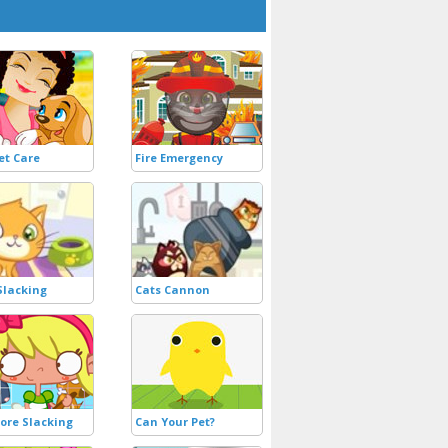
et Care
Fire Emergency
 Slacking
Cats Cannon
tore Slacking
Can Your Pet?