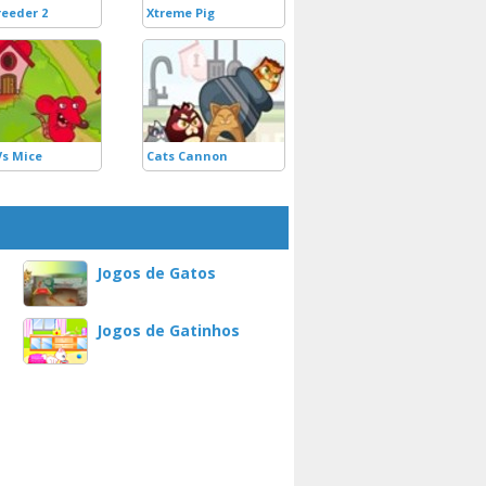
reeder 2
Xtreme Pig
Vs Mice
Cats Cannon
Jogos de Gatos
Jogos de Gatinhos