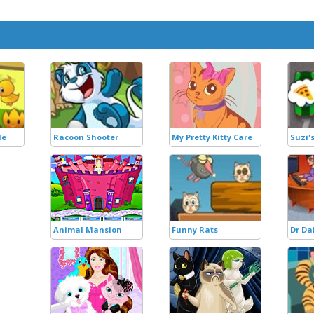
le
Racoon Shooter
My Pretty Kitty Care
Suzi's
Animal Mansion
Funny Rats
Dr Da