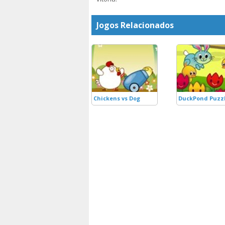
Jogos Relacionados
Chickens vs Dog
DuckPond Puzz