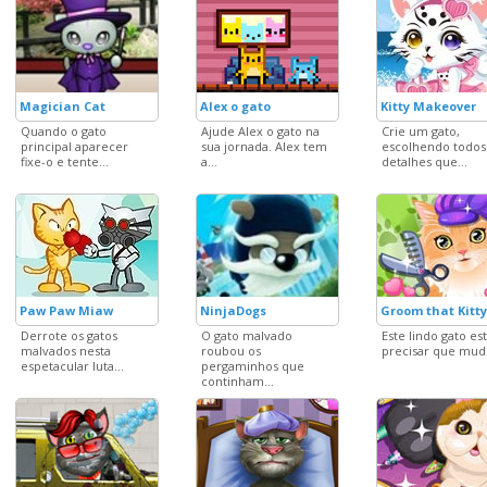
Magician Cat
Alex o gato
Kitty Makeover
Quando o gato
Ajude Alex o gato na
Crie um gato,
principal aparecer
sua jornada. Alex tem
escolhendo todos
fixe-o e tente...
a...
detalhes que...
Paw Paw Miaw
NinjaDogs
Groom that Kitty
Derrote os gatos
O gato malvado
Este lindo gato est
malvados nesta
roubou os
precisar que mude
espetacular luta...
pergaminhos que
continham...