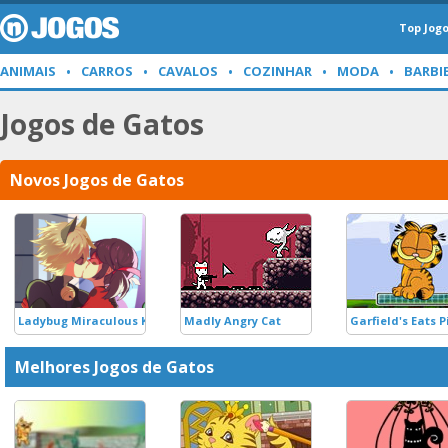
Top Jog
ANIMAIS
CARROS
CAVALOS
COZINHAR
MODA
BARBI
Jogos de Gatos
Novos Jogos de Gatos
Ladybug Miraculous Kiss
Madly Angry Cat
Garfield's Eats 
Melhores Jogos de Gatos