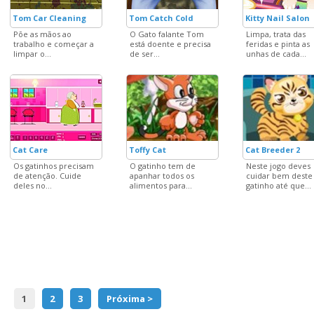
Tom Car Cleaning
Tom Catch Cold
Kitty Nail Salon
Põe as mãos ao
O Gato falante Tom
Limpa, trata das
trabalho e começar a
está doente e precisa
feridas e pinta as
limpar o...
de ser...
unhas de cada...
Cat Care
Toffy Cat
Cat Breeder 2
Os gatinhos precisam
O gatinho tem de
Neste jogo deves
de atenção. Cuide
apanhar todos os
cuidar bem deste
deles no...
alimentos para...
gatinho até que...
1
2
3
Próxima >