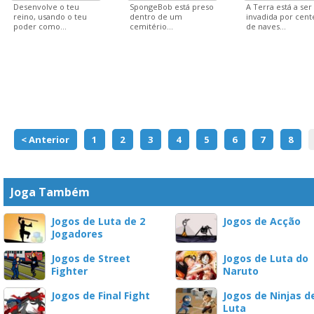
Desenvolve o teu
SpongeBob está preso
A Terra está a ser
reino, usando o teu
dentro de um
invadida por cent
poder como...
cemitério...
de naves...
< Anterior
1
2
3
4
5
6
7
8
Joga Também
Jogos de Luta de 2
Jogos de Acção
Jogadores
Jogos de Street
Jogos de Luta do
Fighter
Naruto
Jogos de Final Fight
Jogos de Ninjas d
Luta