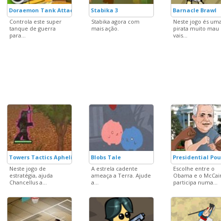
Doraemon Tank Attack
Stabika 3
Barnacle Brawl
Controla este super
Stabika agora com
Neste jogo és um
tanque de guerra
mais ação.
pirata muito mau
para...
vais...
Towers Tactics Aphelion
Blobs Tale
Presidential Po
Neste jogo de
A estrela cadente
Escolhe entre o
estratégia, ajuda
ameaça a Terra. Ajude
Obama e o McCai
Chancellus a...
a...
participa numa...