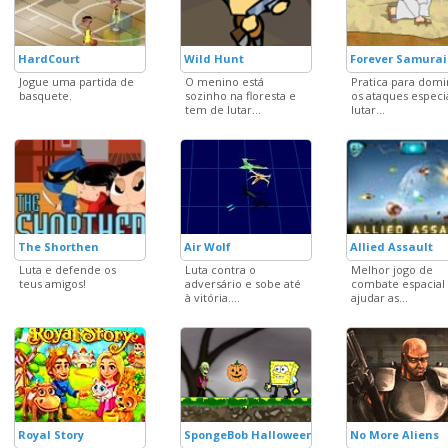
HardCourt
Wild Hunt
Forever Samurai
Jogue uma partida de
O menino está
Pratica para domi
basquete.
sozinho na floresta e
os ataques especi
tem de lutar...
lutar...
The Shorthen
Air Wolf
Allied Assault
Luta e defende os
Luta contra o
Melhor jogo de
teus amigos!
adversário e sobe até
combate espacial
à vitória....
ajudar as...
Royal Story
SpongeBob Halloween Adventure 3
No More Aliens