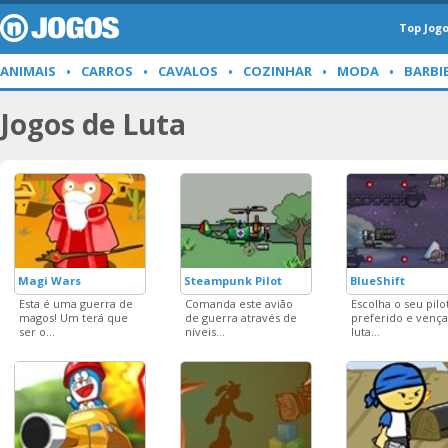
Top Jog
ANIMAIS
CARROS
CAVALOS
COZINHAR
MODA
BARBI
Jogos de Luta
Magi Wars
Steampunk Pilot
BlueShift
Esta é uma guerra de
Comanda este avião
Escolha o seu pilo
magos! Um terá que
de guerra através de
preferido e vença
ser o...
níveis...
luta...