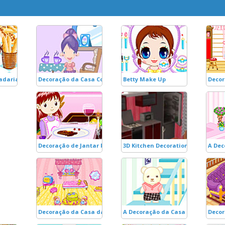
adaria
Decoração da Casa Cogumelo
Betty Make Up
Decor
Decoração de Jantar Romântico!
3D Kitchen Decoration
A Dec
Decoração da Casa da Boneca Ro
A Decoração da Casa Azul
Decor